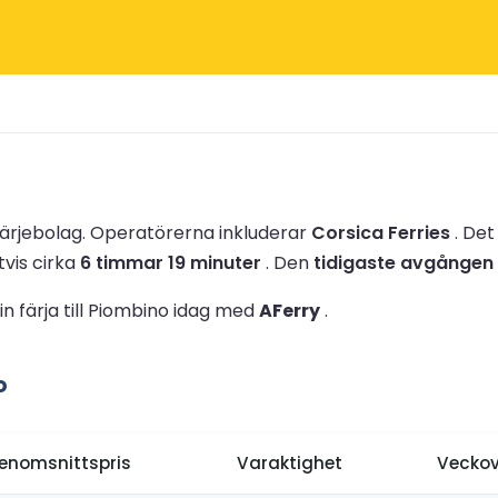
färjebolag.
Operatörerna inkluderar
Corsica Ferries
.
Det
tvis cirka
6 timmar 19 minuter
.
Den
tidigaste avgången 
n färja till Piombino idag med
AFerry
.
o
enomsnittspris
Varaktighet
Veckov