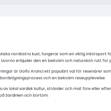
iska nordöstra kust, fungerar som en viktig inkörsport för
om Livorno erbjuder den en bekväm och naturskön rutt fö
ivningar är Golfo Aranci ett populärt val för resenärer s
 ombordstigningsprocess och en bekväm reseupplevelse.
av lokal sardisk kultur, stränder och mat före eller efter
på Sardinien och bortom.