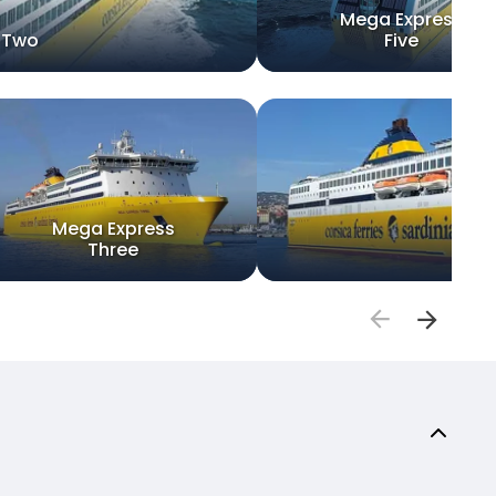
Mega Express
 Two
Five
Mega Express
Three