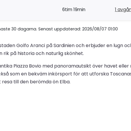
6tim 19min
1 avgå
naste 30 dagarna. Senast uppdaterad: 2026/08/07 01:00
uststaden Golfo Aranci på Sardinien och erbjuder en lugn 
rik på historia och naturlig skönhet.
ntika Piazza Bovio med panoramautsikt över havet eller 
ckså som en bekväm inkörsport för att utforska Toscanas 
t resa till den berömda ön Elba.