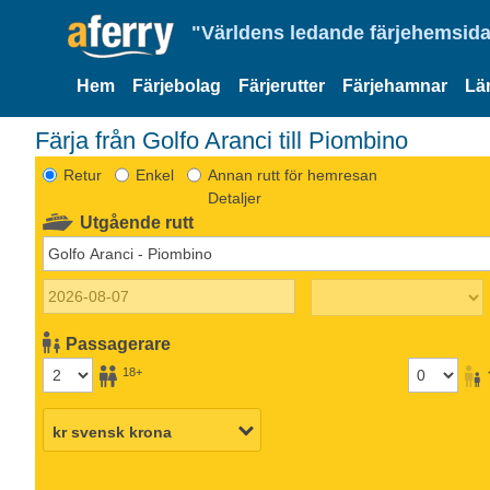
"Världens ledande färjehemsida
Hem
Färjebolag
Färjerutter
Färjehamnar
Lä
Färja från Golfo Aranci till Piombino
Retur
Enkel
Annan rutt för hemresan
Detaljer
Utgående rutt
Passagerare
18+