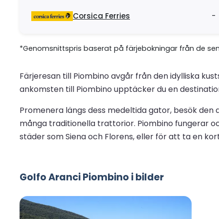
Corsica Ferries
-
*Genomsnittspris baserat på färjebokningar från de se
Färjeresan till Piombino avgår från den idylliska k
ankomsten till Piombino upptäcker du en destination 
Promenera längs dess medeltida gator, besök den a
många traditionella trattorior. Piombino fungerar o
städer som Siena och Florens, eller för att ta en kor
Golfo Aranci Piombino i bilder