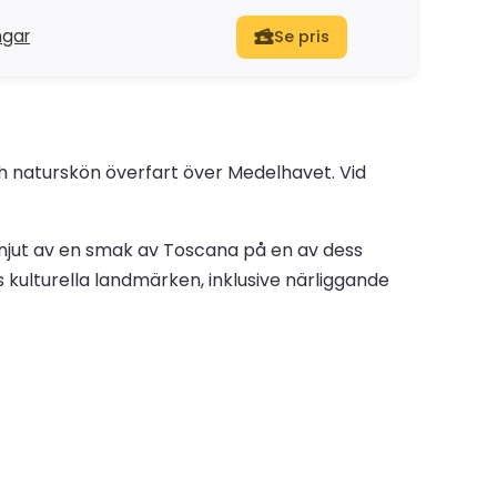
ngar
Se pris
och naturskön överfart över Medelhavet. Vid
njut av en smak av Toscana på en av dess
kulturella landmärken, inklusive närliggande