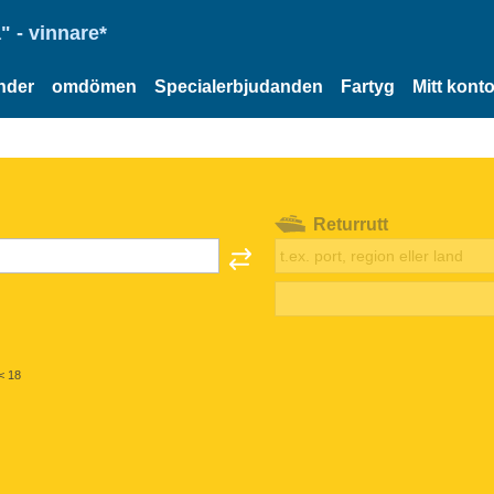
" - vinnare*
nder
omdömen
Specialerbjudanden
Fartyg
Mitt kont
Returrutt
< 18