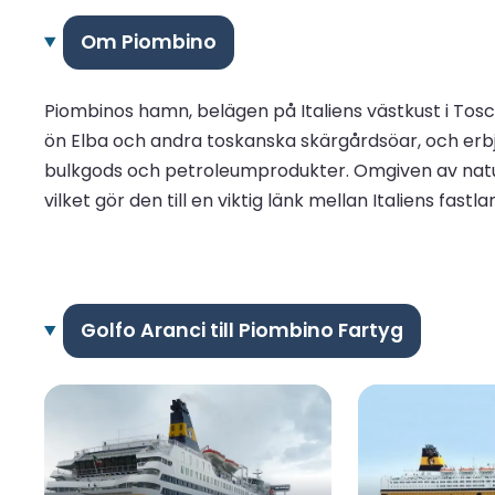
Om Piombino
Piombinos hamn, belägen på Italiens västkust i Tosca
ön Elba och andra toskanska skärgårdsöar, och erbjud
bulkgods och petroleumprodukter. Omgiven av natu
vilket gör den till en viktig länk mellan Italiens fastl
Golfo Aranci till Piombino Fartyg