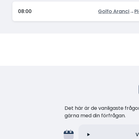
08:00
Golfo Aranci
→
P
Det här är de vanligaste frågor
gärna med din förfrågan.
V