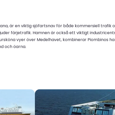
na, är en viktig sjöfartsnav för både kommersiell trafik o
er färjetrafik. Hamnen är också ett viktigt industricentr
rsköna vyer över Medelhavet, kombinerar Piombinos ham
and och öarna.