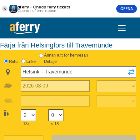
aFerry - Cheap ferry tickets
ÖPPNA
Öppna i aFerry-appen
Färja från Helsingfors till Travemünde
Annan rutt för hemresan
Retur
Enkel
Detaljer
18+
< 18