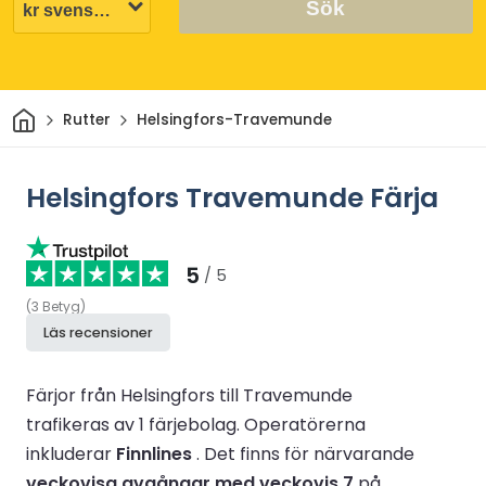
Sök
Hem
Rutter
Helsingfors-Travemunde
Helsingfors Travemunde Färja
5
/ 5
(
3
Betyg
)
Läs recensioner
Färjor från Helsingfors till Travemunde
trafikeras av 1 färjebolag.
Operatörerna
inkluderar
Finnlines
.
Det finns för närvarande
veckovisa avgångar med veckovis 7
på