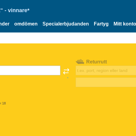
" - vinnare*
nder
omdömen
Specialerbjudanden
Fartyg
Mitt kont
Returrutt
< 18