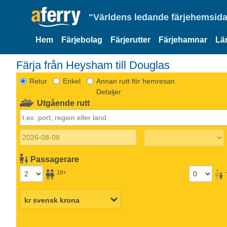
"Världens ledande färjehemsida
Hem
Färjebolag
Färjerutter
Färjehamnar
Lä
Färja från Heysham till Douglas
Retur
Enkel
Annan rutt för hemresan
Detaljer
Utgående rutt
Passagerare
18+