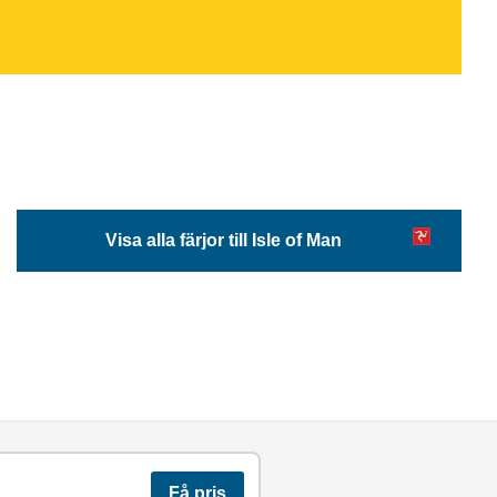
Visa alla färjor till Isle of Man
Få pris