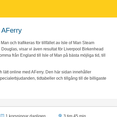
d AFerry
an och trafikeras för tillfället av Isle of Man Steam
l Douglas, visar vi även resultat för Liverpool Birkenhead
komma från England till Isle of Man på bästa möjliga tid, till
lätt online med AFerry. Den här sidan innehåller
cialerbjudanden, tidtabeller och tillgång till de billigaste
1 korsningar dagligen
3 tim 45 min