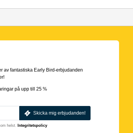
er av fantastiska Early Bird-erbjudanden
er!
ingar på upp till 25 %
Skicka mig erbjudanden!
som helst.
Integritetspolicy