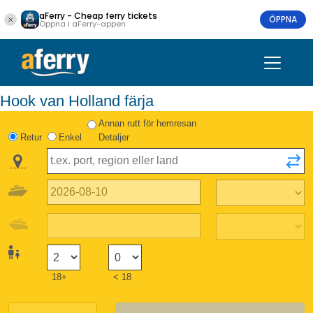
aFerry - Cheap ferry tickets
ÖPPNA
Öppna i aFerry-appen
Hook van Holland färja
Annan rutt för hemresan
Retur
Enkel
Detaljer
18+
< 18