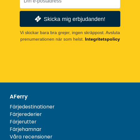
Skicka mig erbjudanden!
Vi skickar bara bra grejer, ingen skräppost. Avsluta
prenumerationen när som helst.
Integritetspolicy
AFerry
Färjedestinationer
Färjerederier
Färjerutter
Färjehamnar
Våra recensioner