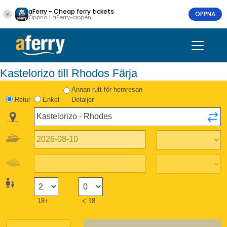
aFerry - Cheap ferry tickets
ÖPPNA
Öppna i aFerry-appen
Kastelorizo till Rhodos Färja
Annan rutt för hemresan
Retur
Enkel
Detaljer
18+
< 18