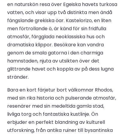
en naturskön resa över Egeiska havets turkosa
vatten, och visar upp två distinkta men ändå
fängslande grekiska öar. Kastelorizo, en liten
men förtrollande ö, är känd för sin fridfulla
atmosfär, färgglada neoklassiska hus och
dramatiska klippor. Besökare kan vandra
genom de smala gatorna i den charmiga
hamnstaden, njuta av utsikten över det
glittrande havet och koppla av på dess lugna
stränder.
Bara en kort färjetur bort välkomnar Rhodos,
med sin rika historia och pulserande atmosfär,
resenärer med sin medeltida gamla stad,
livliga torg och fantastiska kustlinje. Ön
erbjuder en perfekt blandning av kulturell
utforskning, från antika ruiner till bysantinska