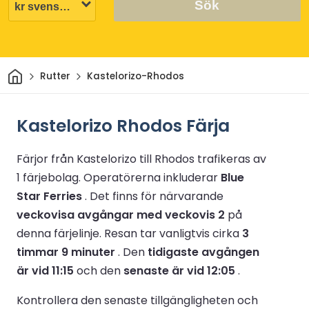
Sök
Hem
Rutter
Kastelorizo-Rhodos
Kastelorizo Rhodos Färja
Färjor från Kastelorizo till Rhodos trafikeras av
1 färjebolag.
Operatörerna inkluderar
Blue
Star Ferries
.
Det finns för närvarande
veckovisa avgångar med veckovis 2
på
denna färjelinje.
Resan tar vanligtvis cirka
3
timmar 9 minuter
.
Den
tidigaste avgången
är vid 11:15
och den
senaste är vid 12:05
.
Kontrollera den senaste tillgängligheten och