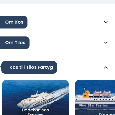
Om Kos
Om Tilos
Kos till Tilos Fartyg
Dodekanisos
Express
Diagor