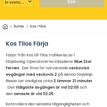
Sök
Hem
Rutter
Kos-Tilos
Kos Tilos Färja
Färjor från Kos till Tilos trafikeras av 1
färjebolag.
Operatörerna inkluderar
Blue Star
Ferries
.
Det finns för närvarande
veckovisa
avgångar med veckovis 2
på denna färjelinje.
Resan tar vanligtvis cirka
2 timmar 21 minuter
.
Den
tidigaste avgången är vid 02:05
och
den
senaste är vid 02:25
.
Kontrollera den senaste tillgängligheten och