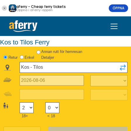
aFerry - Cheap ferry tickets
ÖPPNA
Öppna i aFerry-appen
Kos to Tilos Ferry
Annan rutt för hemresan
Retur
Enkel
Detaljer
18+
< 18