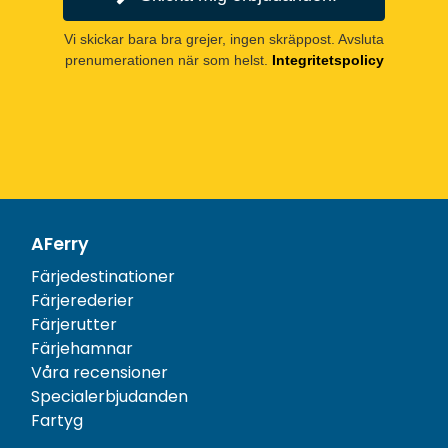
Vi skickar bara bra grejer, ingen skräppost. Avsluta
prenumerationen när som helst.
Integritetspolicy
AFerry
Färjedestinationer
Färjerederier
Färjerutter
Färjehamnar
Våra recensioner
Specialerbjudanden
Fartyg