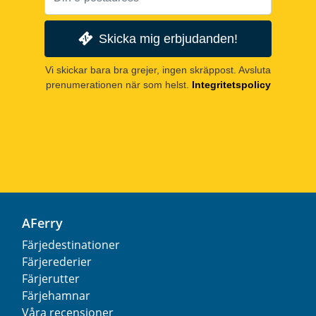
Skicka mig erbjudanden!
Vi skickar bara bra grejer, ingen skräppost. Avsluta
prenumerationen när som helst.
Integritetspolicy
AFerry
Färjedestinationer
Färjerederier
Färjerutter
Färjehamnar
Våra recensioner