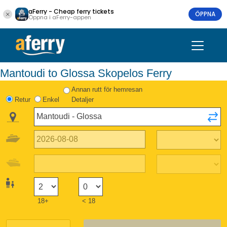
aFerry - Cheap ferry tickets
ÖPPNA
Öppna i aFerry-appen
Mantoudi to Glossa Skopelos Ferry
Annan rutt för hemresan
Retur
Enkel
Detaljer
18+
< 18