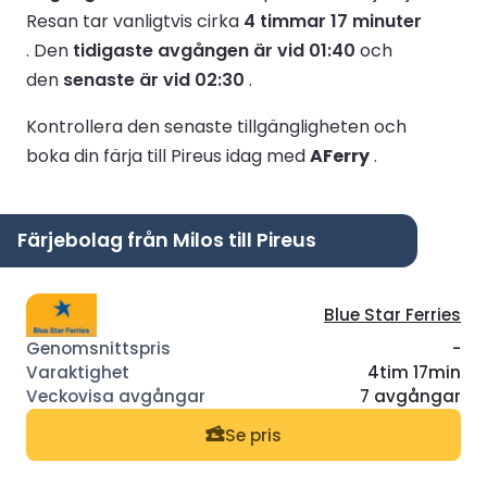
Resan tar vanligtvis cirka
4 timmar 17 minuter
.
Den
tidigaste avgången är vid 01:40
och
den
senaste är vid 02:30
.
Kontrollera den senaste tillgängligheten och
boka din färja till Pireus idag med
AFerry
.
Färjebolag från Milos till Pireus
Blue Star Ferries
-
4tim 17min
7 avgångar
Se pris