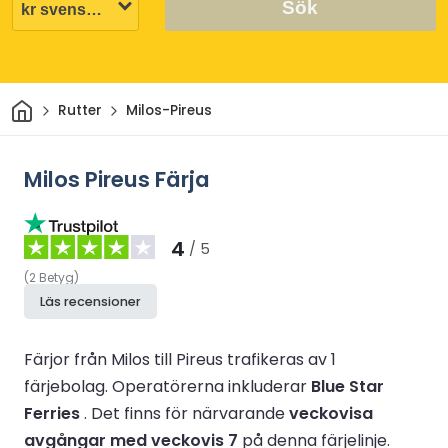
Sök
Hem
Rutter
Milos-Pireus
Milos Pireus Färja
4
/ 5
(
2
Betyg
)
Läs recensioner
Färjor från Milos till Pireus trafikeras av 1
färjebolag.
Operatörerna inkluderar
Blue Star
Ferries
.
Det finns för närvarande
veckovisa
avgångar med veckovis 7
på denna färjelinje.