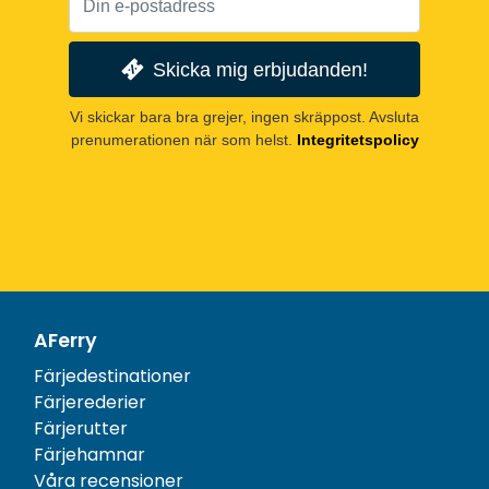
Skicka mig erbjudanden!
Vi skickar bara bra grejer, ingen skräppost. Avsluta
prenumerationen när som helst.
Integritetspolicy
AFerry
Färjedestinationer
Färjerederier
Färjerutter
Färjehamnar
Våra recensioner