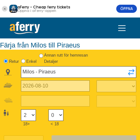
aFerry - Cheap ferry tickets
ÖPPNA
Öppna i aFerry-appen
Färja från Milos till Piraeus
Annan rutt för hemresan
Retur
Enkel
Detaljer
18+
< 18