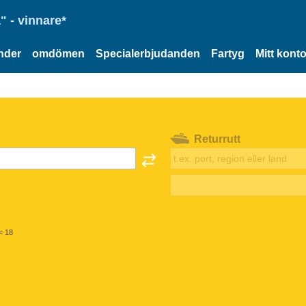
" - vinnare*
nder
omdömen
Specialerbjudanden
Fartyg
Mitt kont
Returrutt
< 18