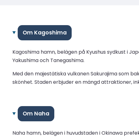
Om Kagoshima
Kagoshima hamn, belägen på Kyushus sydkust i Japan, 
Yakushima och Tanegashima.
Med den majestätiska vulkanen Sakurajima som bakg
skönhet. Staden erbjuder en mängd attraktioner, ink
Om Naha
Naha hamn, belägen i huvudstaden i Okinawa prefektu