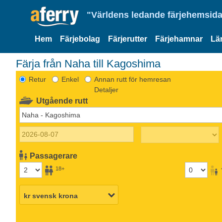
"Världens ledande färjehemsida
Hem
Färjebolag
Färjerutter
Färjehamnar
Lä
Färja från Naha till Kagoshima
Retur
Enkel
Annan rutt för hemresan
Detaljer
Utgående rutt
Passagerare
18+