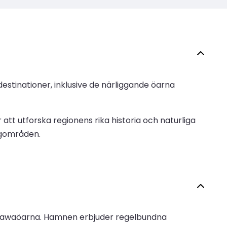
destinationer, inklusive de närliggande öarna
t utforska regionens rika historia och naturliga
ingområden.
 Okinawaöarna. Hamnen erbjuder regelbundna