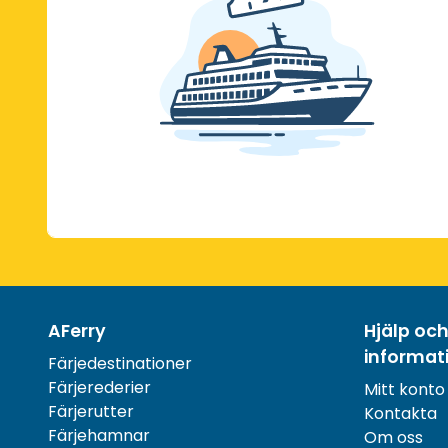
AFerry
Hjälp oc
informat
Färjedestinationer
Färjerederier
Mitt konto
Färjerutter
Kontakta
Färjehamnar
Om oss