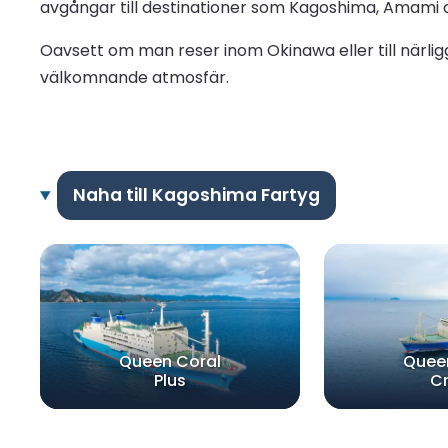
avgångar till destinationer som Kagoshima, Amami och
Oavsett om man reser inom Okinawa eller till närli
välkomnande atmosfär.
Naha till Kagoshima Fartyg
Queen Coral
Quee
Plus
C