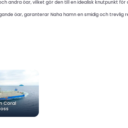
 andra öar, vilket gör den till en idealisk knutpunkt för
ggande öar, garanterar Naha hamn en smidig och trevlig r
n Coral
ross