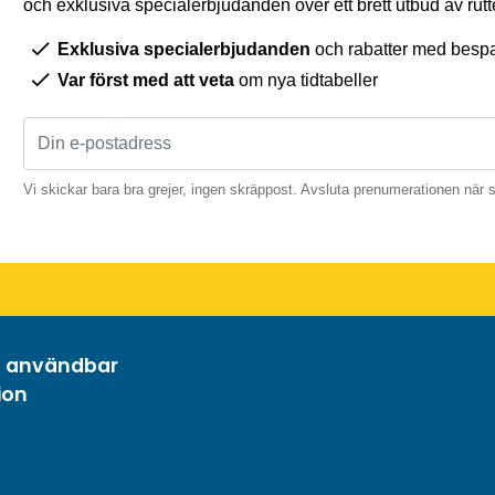
och exklusiva specialerbjudanden över ett brett utbud av rutt
Exklusiva specialerbjudanden
och rabatter med bespar
Var först med att veta
om nya tidtabeller
Vi skickar bara bra grejer, ingen skräppost. Avsluta prenumerationen när 
h användbar
ion