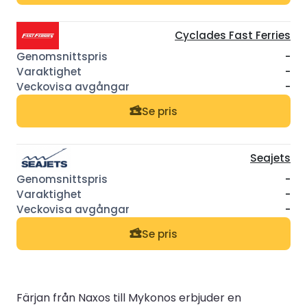
Cyclades Fast Ferries
-
-
-
Se pris
Seajets
-
-
-
Se pris
Färjan från Naxos till Mykonos erbjuder en