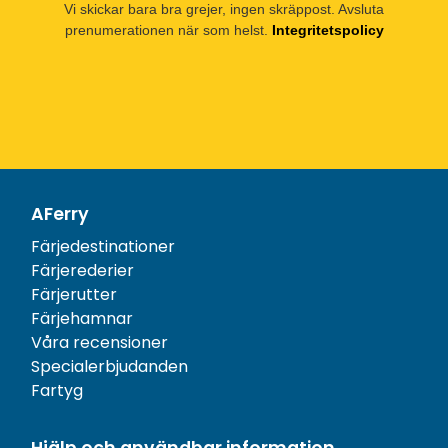
Vi skickar bara bra grejer, ingen skräppost. Avsluta
prenumerationen när som helst.
Integritetspolicy
AFerry
Färjedestinationer
Färjerederier
Färjerutter
Färjehamnar
Våra recensioner
Specialerbjudanden
Fartyg