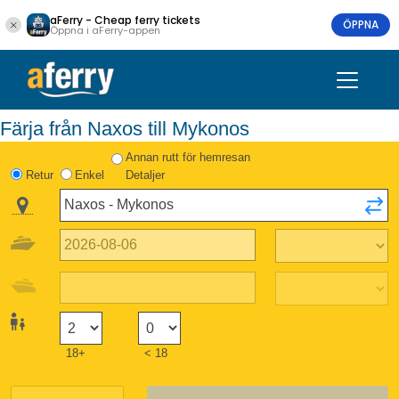
aFerry - Cheap ferry tickets
ÖPPNA
Öppna i aFerry-appen
Färja från Naxos till Mykonos
Annan rutt för hemresan
Retur
Enkel
Detaljer
18+
< 18