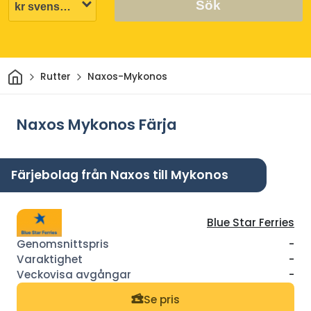
Sök
Hem
Rutter
Naxos-Mykonos
Naxos Mykonos Färja
Färjebolag från Naxos till Mykonos
Blue Star Ferries
-
-
-
Se pris