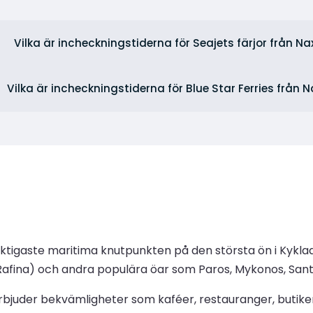
Vilka är incheckningstiderna för Seajets färjor från N
Vilka är incheckningstiderna för Blue Star Ferries från 
iktigaste maritima knutpunkten på den största ön i Kykla
h Rafina) och andra populära öar som Paros, Mykonos, Sant
juder bekvämligheter som kaféer, restauranger, butiker