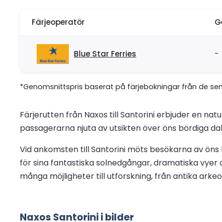
Färjeoperatör
G
Blue Star Ferries
-
*Genomsnittspris baserat på färjebokningar från de se
Färjerutten från Naxos till Santorini erbjuder en 
passagerarna njuta av utsikten över öns bördiga dala
Vid ankomsten till Santorini möts besökarna av öns
för sina fantastiska solnedgångar, dramatiska vyer 
många möjligheter till utforskning, från antika arke
Naxos Santorini i bilder