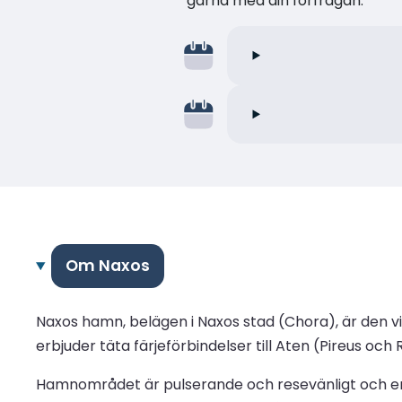
gärna med din förfrågan.
Om Naxos
Naxos hamn, belägen i Naxos stad (Chora), är den v
erbjuder täta färjeförbindelser till Aten (Pireus oc
Hamnområdet är pulserande och resevänligt och erb