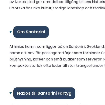
av Naxos stad ger omedelbar tillgång till öns histo
utforska öns rika kultur, frodiga landskap och traditi
Om Santorini
Athinios hamn, som ligger på ön Santorini, Grekland,
hamn ett nav för passagerarfärjor som förbinder Sant
biluthyrning, kaféer och små butiker som serverar r
kompakta storlek ofta leder till stor trängsel under t
Naxos till Santorini Fartyg