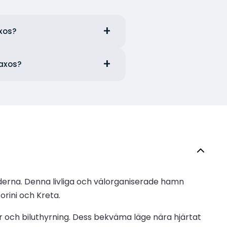
axos?
Naxos?
derna. Denna livliga och välorganiserade hamn
orini och Kreta.
 och biluthyrning. Dess bekväma läge nära hjärtat