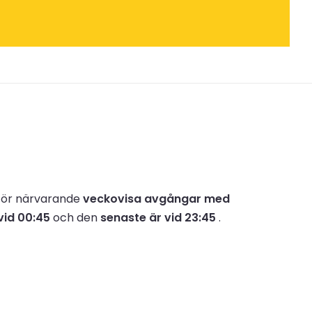
 för närvarande
veckovisa avgångar med
vid 00:45
och den
senaste är vid 23:45
.