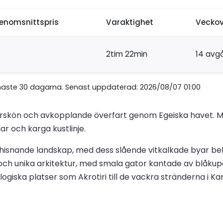
enomsnittspris
Varaktighet
Veckov
2tim 22min
14 avg
naste 30 dagarna. Senast uppdaterad: 2026/08/07 01:00
naturskön och avkopplande överfart genom Egeiska havet.
r och karga kustlinje.
 hisnande landskap, med dess slående vitkalkade byar bel
och unika arkitektur, med smala gator kantade av blåkupol
ologiska platser som Akrotiri till de vackra stränderna i 