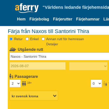
"Världens ledande färjehemsida
Hem
Färjebolag
Färjerutter
Färjehamnar
Lä
Färja från Naxos till Santorini Thira
Retur
Enkel
Annan rutt för hemresan
Detaljer
Utgående rutt
Passagerare
18+