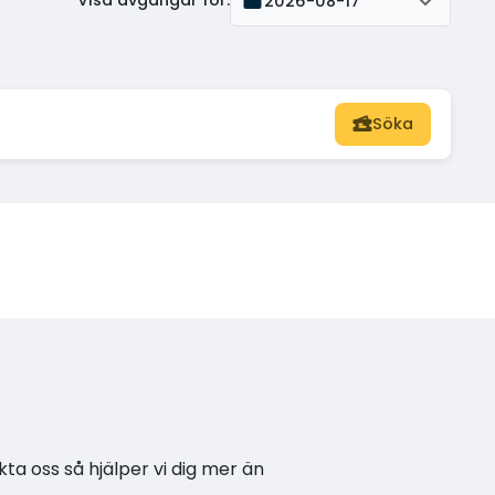
Visa avgångar för
:
2026-08-17
Söka
kta oss så hjälper vi dig mer än