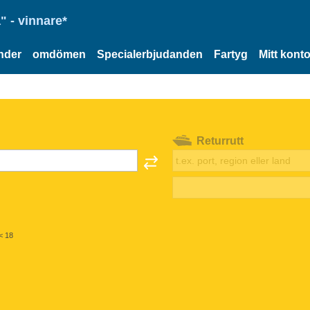
" - vinnare*
nder
omdömen
Specialerbjudanden
Fartyg
Mitt kont
Returrutt
< 18