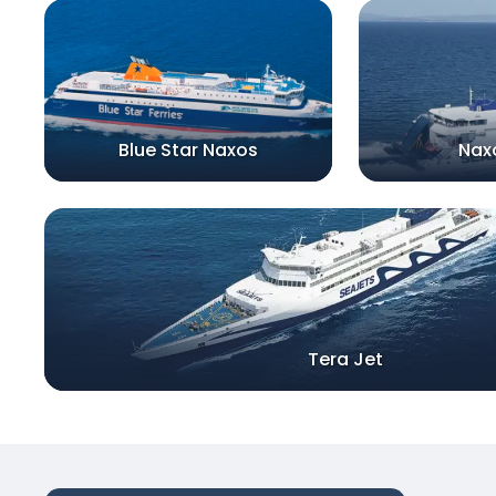
Blue Star Naxos
Nax
Tera Jet