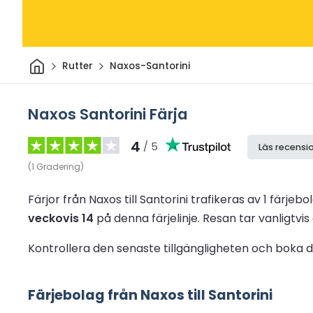
Hem
Rutter
Naxos-Santorini
Naxos Santorini Färja
4
/ 5
Läs recensi
(
1
Gradering
)
Färjor från Naxos till Santorini trafikeras av 1 färjebo
veckovis 14
på denna färjelinje.
Resan tar vanligtvis
Kontrollera den senaste tillgängligheten och boka din
Färjebolag från Naxos till Santorini