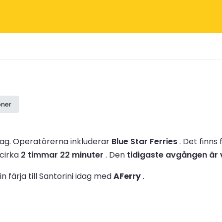
oner
lag.
Operatörerna inkluderar
Blue Star Ferries
.
Det finns
 cirka
2 timmar 22 minuter
.
Den
tidigaste avgången är 
 färja till Santorini idag med
AFerry
.