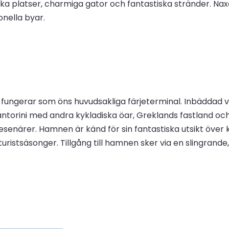
riska platser, charmiga gator och fantastiska stränder. 
onella byar.
 fungerar som öns huvudsakliga färjeterminal. Inbäddad vi
orini med andra kykladiska öar, Greklands fastland och Kr
esenärer. Hamnen är känd för sin fantastiska utsikt över
uristsäsonger. Tillgång till hamnen sker via en slingrande, 