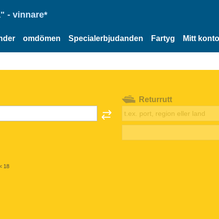
" - vinnare*
nder
omdömen
Specialerbjudanden
Fartyg
Mitt kont
Returrutt
< 18