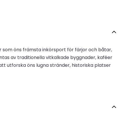
r som öns främsta inkörsport för färjor och båtar,
as av traditionella vitkalkade byggnader, kaféer
tt utforska öns lugna stränder, historiska platser