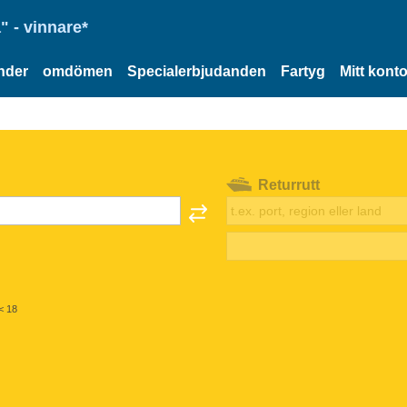
" - vinnare*
nder
omdömen
Specialerbjudanden
Fartyg
Mitt kont
Returrutt
< 18