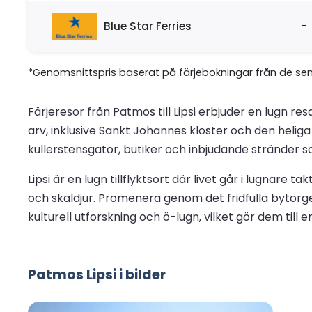
Blue Star Ferries
-
*Genomsnittspris baserat på färjebokningar från de se
Färjeresor från Patmos till Lipsi erbjuder en lugn 
arv, inklusive Sankt Johannes kloster och den heli
kullerstensgator, butiker och inbjudande stränder s
Lipsi är en lugn tillflyktsort där livet går i lugnare 
och skaldjur. Promenera genom det fridfulla bytorget
kulturell utforskning och ö-lugn, vilket gör dem till e
Patmos Lipsi i bilder