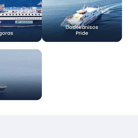
Dodekanisos
goras
Pride