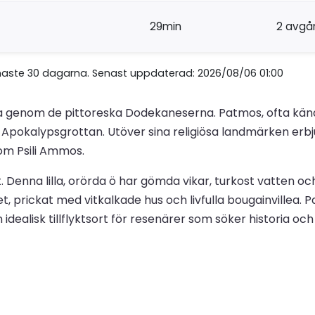
29min
2 avgå
naste 30 dagarna. Senast uppdaterad: 2026/08/06 01:00
resa genom de pittoreska Dodekaneserna. Patmos, ofta känd
ga Apokalypsgrottan. Utöver sina religiösa landmärken e
om Psili Ammos.
takt. Denna lilla, orörda ö har gömda vikar, turkost vatten 
, prickat med vitkalkade hus och livfulla bougainvillea. P
n idealisk tillflyktsort för resenärer som söker historia oc