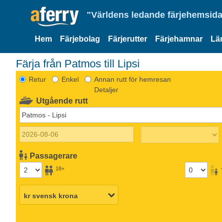
"Världens ledande färjehemsida
Hem
Färjebolag
Färjerutter
Färjehamnar
Lä
Färja från Patmos till Lipsi
Retur
Enkel
Annan rutt för hemresan
Detaljer
Utgående rutt
Passagerare
18+