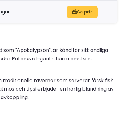
ngar
Se pris
 som "Apokalypsön", är känd för sitt andliga
rbjuder Patmos elegant charm med sina
och traditionella tavernor som serverar färsk fisk
atmos och Lipsi erbjuder en härlig blandning av
h avkoppling.