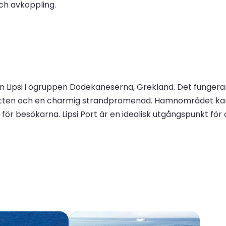
och avkoppling.
 ön Lipsi i ögruppen Dodekaneserna, Grekland. Det fungera
 vatten och en charmig strandpromenad. Hamnområdet kant
ör besökarna. Lipsi Port är en idealisk utgångspunkt för a