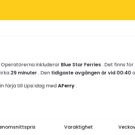
.
Operatörerna inkluderar
Blue Star Ferries
.
Det finns fö
cirka
29 minuter
.
Den
tidigaste avgången är vid 00:40
o
 färja till Lipsi idag med
AFerry
.
enomsnittspris
Varaktighet
Veckov