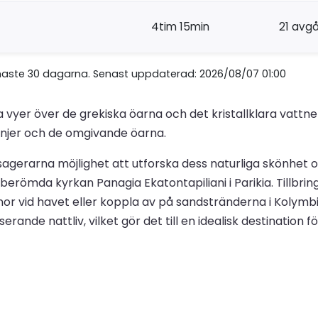
4tim 15min
21 avg
naste 30 dagarna. Senast uppdaterad: 2026/08/07 01:00
a vyer över de grekiska öarna och det kristallklara vattne
injer och de omgivande öarna.
agerarna möjlighet att utforska dess naturliga skönhet och
 berömda kyrkan Panagia Ekatontapiliani i Parikia. Tillbr
rnor vid havet eller koppla av på sandstränderna i Kolym
erande nattliv, vilket gör det till en idealisk destination