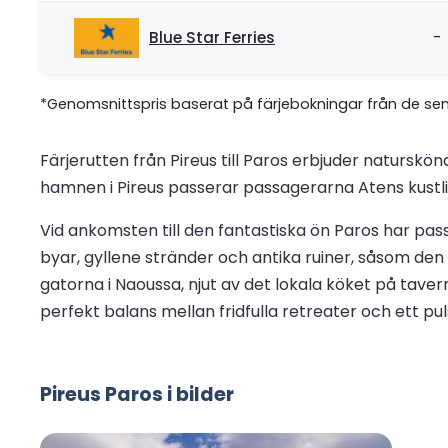
Blue Star Ferries
-
*Genomsnittspris baserat på färjebokningar från de se
Färjerutten från Pireus till Paros erbjuder naturskön
hamnen i Pireus passerar passagerarna Atens kustl
Vid ankomsten till den fantastiska ön Paros har pass
byar, gyllene stränder och antika ruiner, såsom den
gatorna i Naoussa, njut av det lokala köket på tave
perfekt balans mellan fridfulla retreater och ett puls
Pireus Paros i bilder