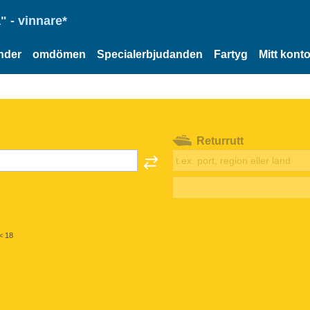
" - vinnare*
nder
omdömen
Specialerbjudanden
Fartyg
Mitt kont
Returrutt
< 18