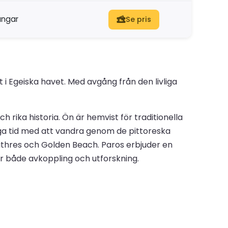
ångar
Se pris
t i Egeiska havet. Med avgång från den livliga
 rika historia. Ön är hemvist för traditionella
inga tid med att vandra genom de pittoreska
bithres och Golden Beach. Paros erbjuder en
 för både avkoppling och utforskning.