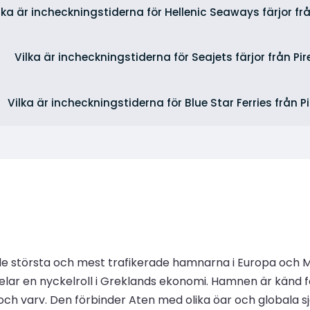
lka är incheckningstiderna för Hellenic Seaways färjor fr
Vilka är incheckningstiderna för Seajets färjor från Pi
Vilka är incheckningstiderna för Blue Star Ferries från P
v de största och mest trafikerade hamnarna i Europa och 
spelar en nyckelroll i Greklands ekonomi. Hamnen är känd fö
varv. Den förbinder Aten med olika öar och globala sjöfart