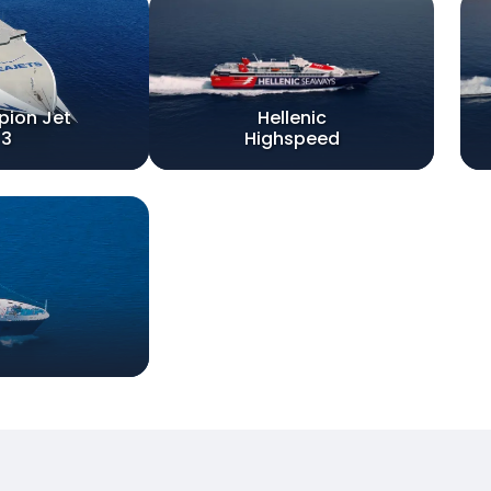
ion Jet
Hellenic
3
Highspeed