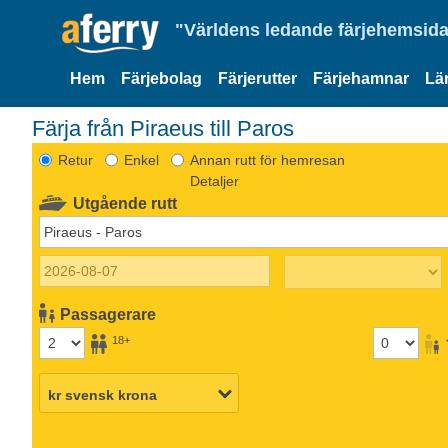
"Världens ledande färjehemsida
Hem
Färjebolag
Färjerutter
Färjehamnar
Lä
Färja från Piraeus till Paros
Retur
Enkel
Annan rutt för hemresan
Detaljer
Utgående rutt
Passagerare
18+