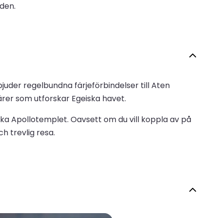
lden.
bjuder regelbundna färjeförbindelser till Aten
ärer som utforskar Egeiska havet.
ika Apollotemplet. Oavsett om du vill koppla av på
h trevlig resa.