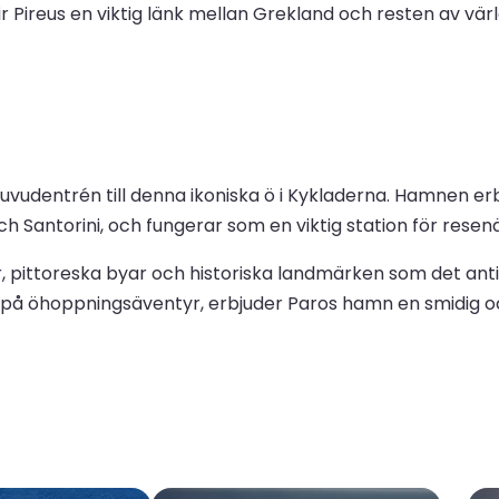
ir Pireus en viktig länk mellan Grekland och resten av vär
 huvudentrén till denna ikoniska ö i Kykladerna. Hamnen er
 Santorini, och fungerar som en viktig station för resen
r, pittoreska byar och historiska landmärken som det ant
ut på öhoppningsäventyr, erbjuder Paros hamn en smidig oc