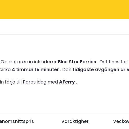
.
Operatörerna inkluderar
Blue Star Ferries
.
Det finns fö
 cirka
4 timmar 15 minuter
.
Den
tidigaste avgången är v
n färja till Paros idag med
AFerry
.
enomsnittspris
Varaktighet
Veckov