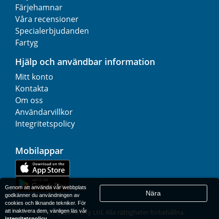
Färjehamnar
Våra recensioner
Specialerbjudanden
Fartyg
Hjälp och användbar information
Mitt konto
Kontakta
Om oss
Användarvillkor
Integritetspolicy
Mobilappar
Genom att använda vår webbplats
Nära
godkänner du användningen av
cookies och liknande tekniker. För
att inaktivera dem, vänligen läs vår
© 1977-
2026
AFerry Ltd. Alla rättigheter förbehållna.
integritetspolicy
.