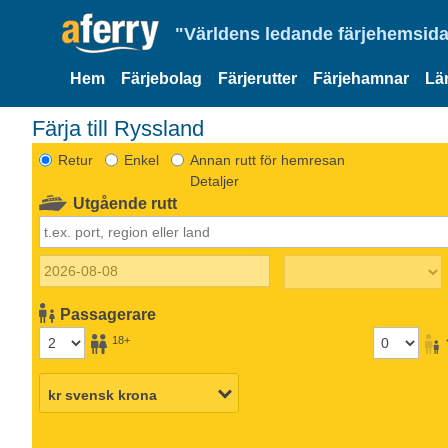
"Världens ledande färjehemsida
Hem
Färjebolag
Färjerutter
Färjehamnar
Lä
Färja till Ryssland
Retur
Enkel
Annan rutt för hemresan
Detaljer
Utgående rutt
Passagerare
18+