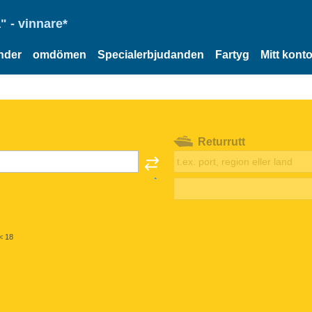
" - vinnare*
nder
omdömen
Specialerbjudanden
Fartyg
Mitt kont
Returrutt
< 18