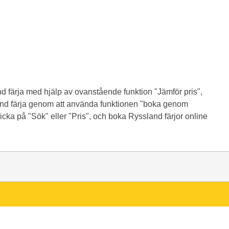
d färja med hjälp av ovanstående funktion "Jämför pris",
sland färja genom att använda funktionen "boka genom
icka på "Sök" eller "Pris", och boka Ryssland färjor online