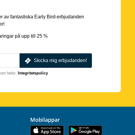
er av fantastiska Early Bird-erbjudanden
er!
ingar på upp till 25 %
Skicka mig erbjudanden!
som helst.
Integritetspolicy
Mobilappar