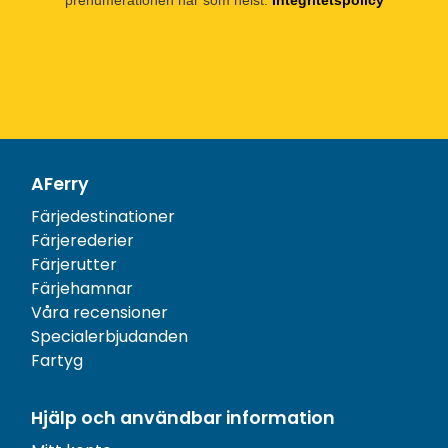
prenumerationen när som helst.
Integritetspolicy
AFerry
Färjedestinationer
Färjerederier
Färjerutter
Färjehamnar
Våra recensioner
Specialerbjudanden
Fartyg
Hjälp och användbar information