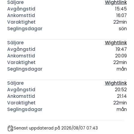
Wightlink
15:45
16:07
22min
sön
Wightlink
19:47
20:09
22min
mån
Wightlink
20:52
21:14
22min
mån
Senast uppdaterad på 2026/08/07 07:43