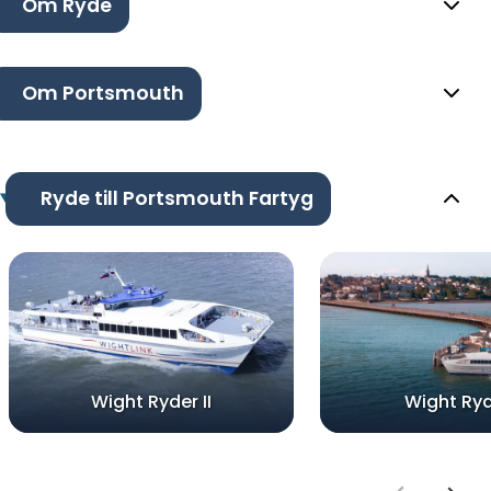
Om Ryde
Om Portsmouth
Ryde till Portsmouth Fartyg
Wight Ryder II
Wight Ryd