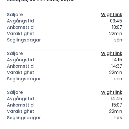
Wightlink
09:45
10:07
22min
sön
Wightlink
14:15
14:37
22min
sön
Wightlink
14:45
15:07
22min
tors