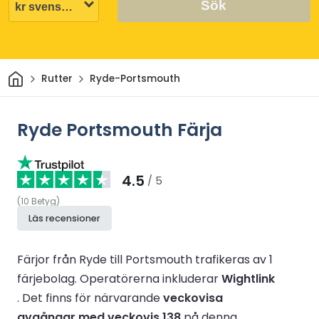
Sök
Hem
Rutter
Ryde-Portsmouth
Ryde Portsmouth Färja
4.5
/ 5
(
10
Betyg
)
Läs recensioner
Färjor från Ryde till Portsmouth trafikeras av 1
färjebolag.
Operatörerna inkluderar
Wightlink
.
Det finns för närvarande
veckovisa
avgångar med veckovis 138
på denna