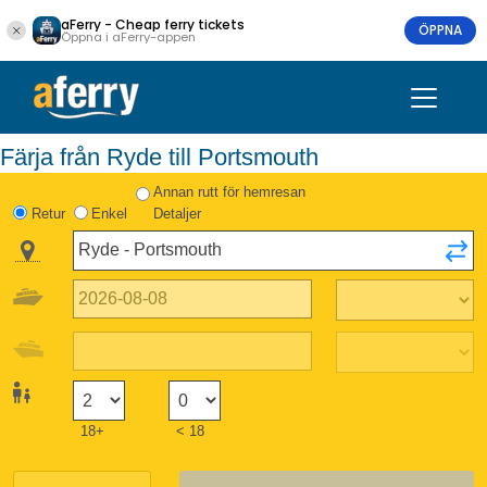
aFerry - Cheap ferry tickets
ÖPPNA
Öppna i aFerry-appen
Färja från Ryde till Portsmouth
Annan rutt för hemresan
Retur
Enkel
Detaljer
18+
< 18