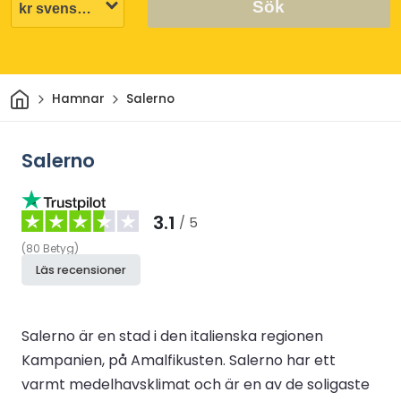
Sök
Hem
Hamnar
Salerno
Salerno
3.1
/ 5
(
80
Betyg
)
Läs recensioner
Salerno är en stad i den italienska regionen
Kampanien, på Amalfikusten. Salerno har ett
varmt medelhavsklimat och är en av de soligaste