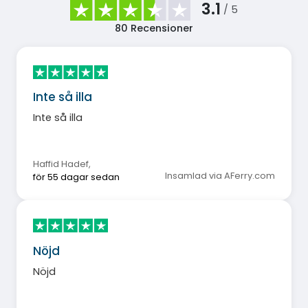
3.1
/ 5
80
Recensioner
Inte så illa
Inte så illa
Haffid Hadef
,
Insamlad via AFerry.com
för 55 dagar sedan
Nöjd
Nöjd