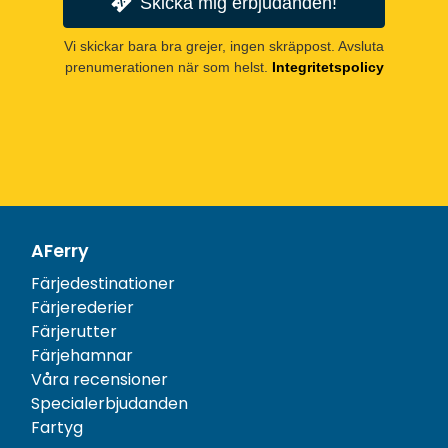
Skicka mig erbjudanden!
Vi skickar bara bra grejer, ingen skräppost. Avsluta
prenumerationen när som helst.
Integritetspolicy
AFerry
Färjedestinationer
Färjerederier
Färjerutter
Färjehamnar
Våra recensioner
Specialerbjudanden
Fartyg