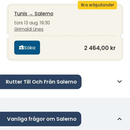
Bra erbjudande!
Tunis
→
Salerno
tors 13 aug. 19:30
Grimaldi Lines
2 464,00 kr
Söka
Rutter Till Och Från Salerno
Vanliga frågor om Salerno