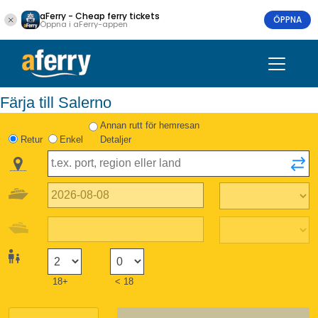
aFerry - Cheap ferry tickets
ÖPPNA
Öppna i aFerry-appen
Färja till Salerno
Annan rutt för hemresan
Retur
Enkel
Detaljer
18+
< 18