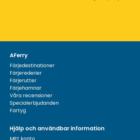
AFerry
Färjedestinationer
Färjerederier
Färjerutter
Färjehamnar
Våra recensioner
Specialerbjudanden
Fartyg
Hjälp och användbar information
Mitt konto