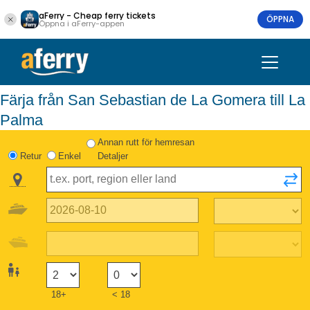
aFerry - Cheap ferry tickets
ÖPPNA
Öppna i aFerry-appen
Färja från San Sebastian de La Gomera till La
Palma
Annan rutt för hemresan
Retur
Enkel
Detaljer
18+
< 18