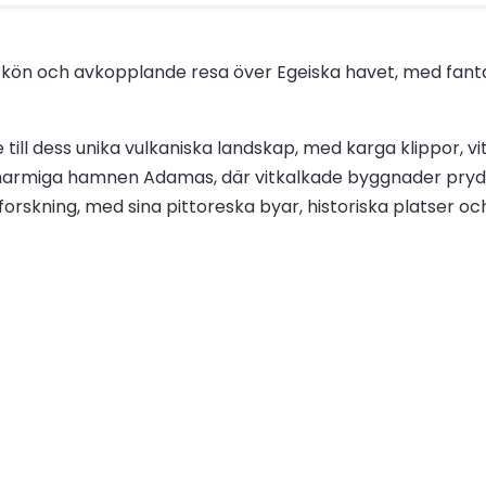
urskön och avkopplande resa över Egeiska havet, med fantas
ll dess unika vulkaniska landskap, med karga klippor, vita
armiga hamnen Adamas, där vitkalkade byggnader pryder 
forskning, med sina pittoreska byar, historiska platser 