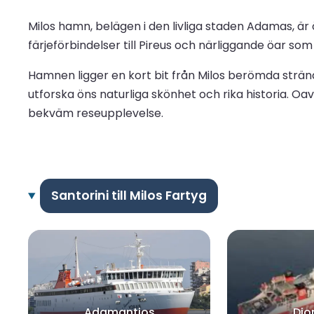
Milos hamn, belägen i den livliga staden Adamas, är
färjeförbindelser till Pireus och närliggande öar som
Hamnen ligger en kort bit från Milos berömda strände
utforska öns naturliga skönhet och rika historia. O
bekväm reseupplevelse.
Santorini till Milos Fartyg
Adamantios
Dio