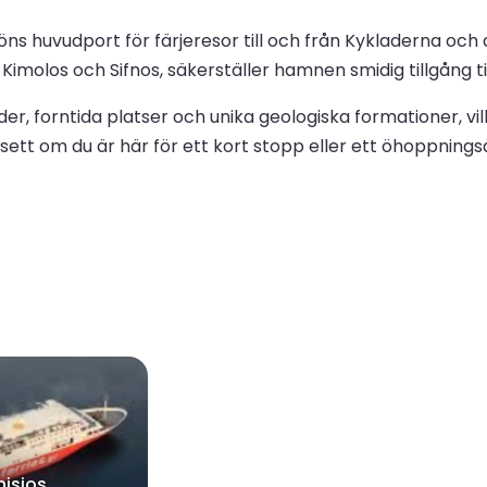
 öns huvudport för färjeresor till och från Kykladerna oc
 Kimolos och Sifnos, säkerställer hamnen smidig tillgång ti
r, forntida platser och unika geologiska formationer, vilk
avsett om du är här för ett kort stopp eller ett öhoppni
nisios