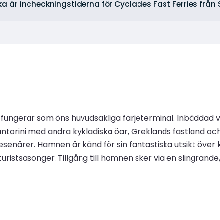
lka är incheckningstiderna för Cyclades Fast Ferries från 
 fungerar som öns huvudsakliga färjeterminal. Inbäddad vi
orini med andra kykladiska öar, Greklands fastland och Kr
esenärer. Hamnen är känd för sin fantastiska utsikt över
uristsäsonger. Tillgång till hamnen sker via en slingrande, 