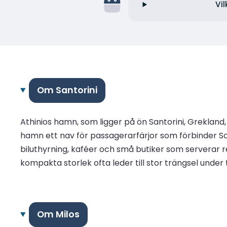
Vi
Om Santorini
Athinios hamn, som ligger på ön Santorini, Grekland,
hamn ett nav för passagerarfärjor som förbinder Sant
biluthyrning, kaféer och små butiker som serverar r
kompakta storlek ofta leder till stor trängsel under t
Om Milos