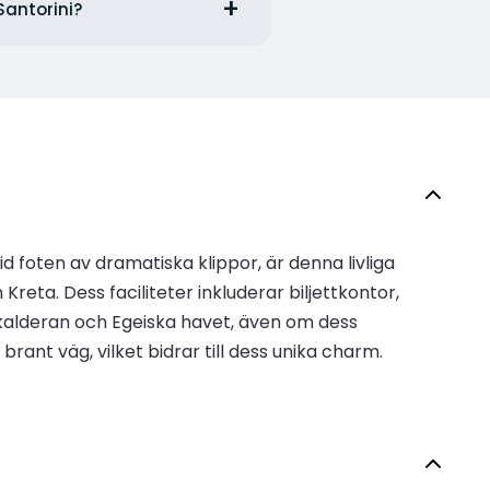
Santorini?
d foten av dramatiska klippor, är denna livliga
eta. Dess faciliteter inkluderar biljettkontor,
 kalderan och Egeiska havet, även om dess
brant väg, vilket bidrar till dess unika charm.