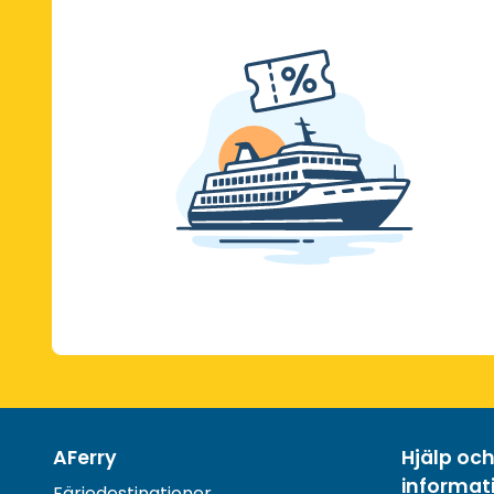
AFerry
Hjälp oc
informat
Färjedestinationer