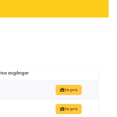
isa avgångar
Se pris
Se pris