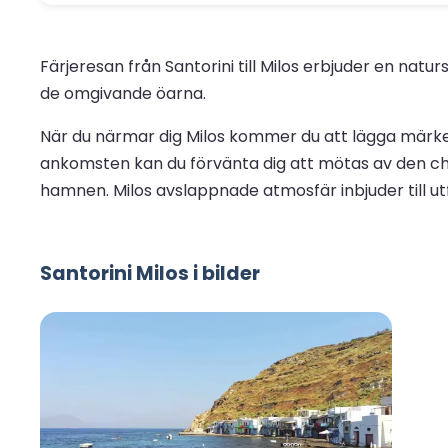
Färjeresan från Santorini till Milos erbjuder en nat
de omgivande öarna.
När du närmar dig Milos kommer du att lägga märke ti
ankomsten kan du förvänta dig att mötas av den ch
hamnen. Milos avslappnade atmosfär inbjuder till ut
Santorini Milos i bilder