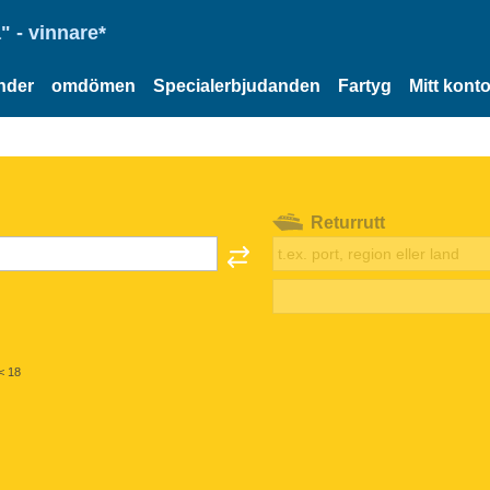
" - vinnare*
nder
omdömen
Specialerbjudanden
Fartyg
Mitt kont
Returrutt
< 18