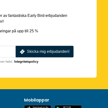
er av fantastiska Early Bird-erbjudanden
er!
ingar på upp till 25 %
Skicka mig erbjudanden!
som helst.
Integritetspolicy
Mobilappar