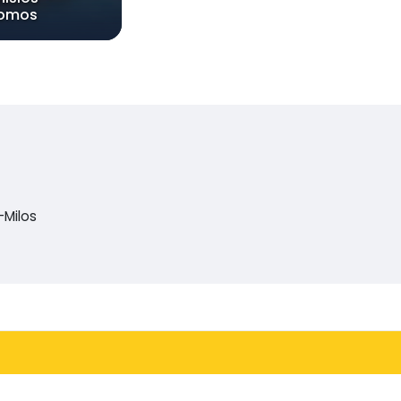
lomos
-Milos