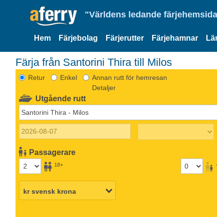
"Världens ledande färjehemsida
Hem
Färjebolag
Färjerutter
Färjehamnar
Lä
Färja från Santorini Thira till Milos
Retur
Enkel
Annan rutt för hemresan
Detaljer
Utgående rutt
Passagerare
18+