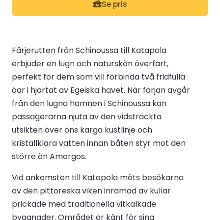
Se pris
Färjerutten från Schinoussa till Katapola
erbjuder en lugn och naturskön överfart,
perfekt för dem som vill förbinda två fridfulla
öar i hjärtat av Egeiska havet. När färjan avgår
från den lugna hamnen i Schinoussa kan
passagerarna njuta av den vidsträckta
utsikten över öns karga kustlinje och
kristallklara vatten innan båten styr mot den
större ön Amorgos.
Vid ankomsten till Katapola möts besökarna
av den pittoreska viken inramad av kullar
prickade med traditionella vitkalkade
byggnader. Området är känt för sina