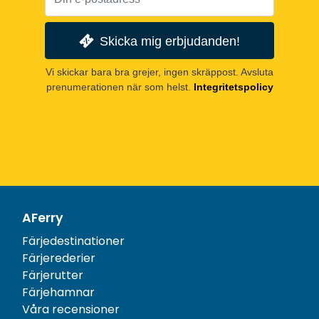
Skicka mig erbjudanden!
Vi skickar bara bra grejer, ingen skräppost. Avsluta
prenumerationen när som helst.
Integritetspolicy
AFerry
Färjedestinationer
Färjerederier
Färjerutter
Färjehamnar
Våra recensioner