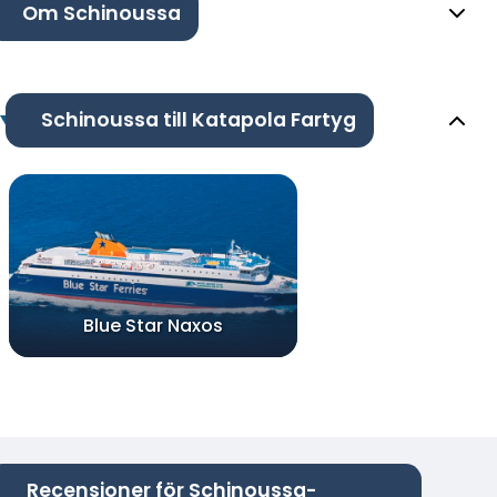
Om Schinoussa
Schinoussa till Katapola Fartyg
Blue Star Naxos
Recensioner för Schinoussa-