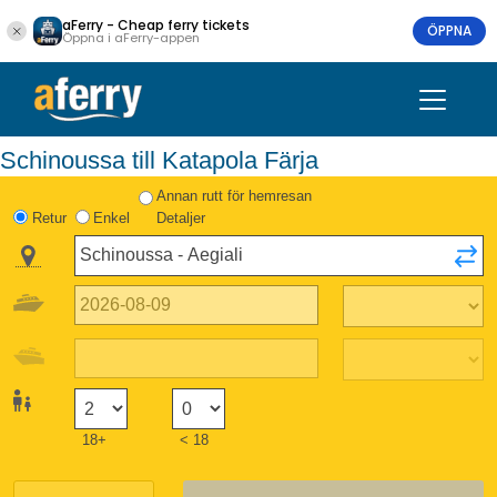
aFerry - Cheap ferry tickets
ÖPPNA
Öppna i aFerry-appen
Schinoussa till Katapola Färja
Annan rutt för hemresan
Retur
Enkel
Detaljer
18+
< 18