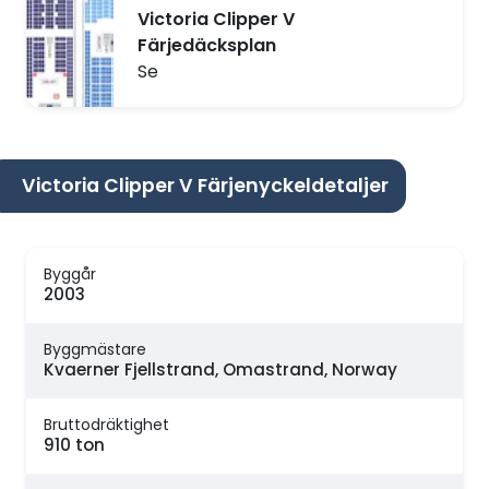
Victoria Clipper V
Färjedäcksplan
Se
Victoria Clipper V Färjenyckeldetaljer
Byggår
2003
Byggmästare
Kvaerner Fjellstrand, Omastrand, Norway
Bruttodräktighet
910 ton