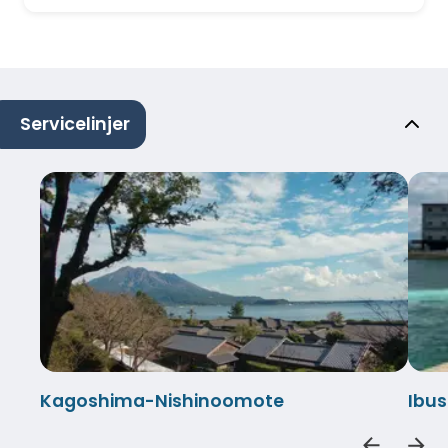
Servicelinjer
Kagoshima-Nishinoomote
Ibu