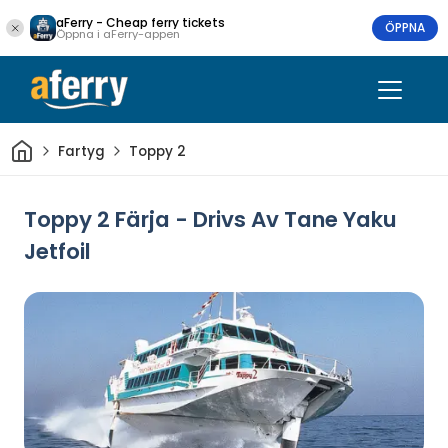
aFerry - Cheap ferry tickets
ÖPPNA
Öppna i aFerry-appen
Hem
Fartyg
Toppy 2
Toppy 2 Färja - Drivs Av Tane Yaku
Jetfoil