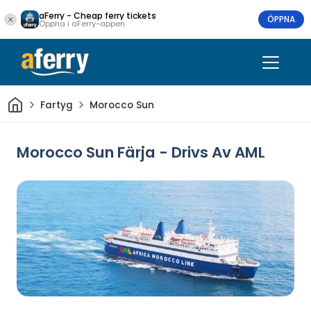
aFerry - Cheap ferry tickets
ÖPPNA
Öppna i aFerry-appen
Hem
Fartyg
Morocco Sun
Morocco Sun Färja - Drivs Av AML