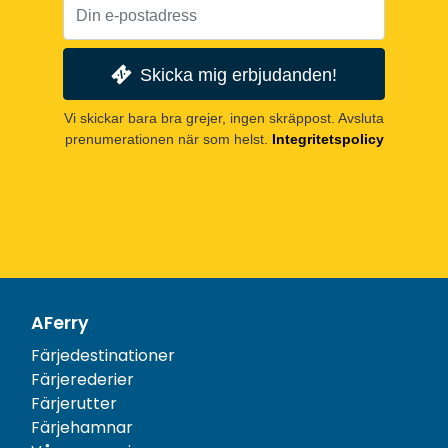
Skicka mig erbjudanden!
Vi skickar bara bra grejer, ingen skräppost. Avsluta
prenumerationen när som helst.
Integritetspolicy
AFerry
Färjedestinationer
Färjerederier
Färjerutter
Färjehamnar