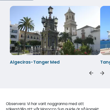
Algeciras-Tanger Med
Tan
Observera: Vi har varit noggranna med att
säkerställa att vår Morocco Sun guide är så korrekt