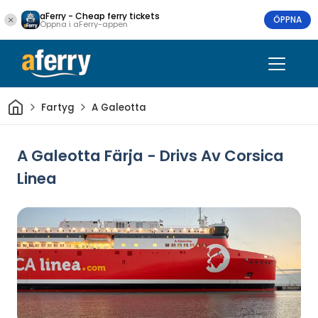
aFerry - Cheap ferry tickets
ÖPPNA
Öppna i aFerry-appen
Hem
Fartyg
A Galeotta
A Galeotta Färja - Drivs Av Corsica
Linea