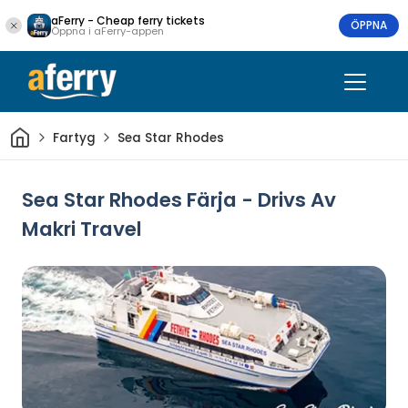
aFerry - Cheap ferry tickets
ÖPPNA
Öppna i aFerry-appen
Hem
Fartyg
Sea Star Rhodes
Sea Star Rhodes Färja - Drivs Av
Makri Travel