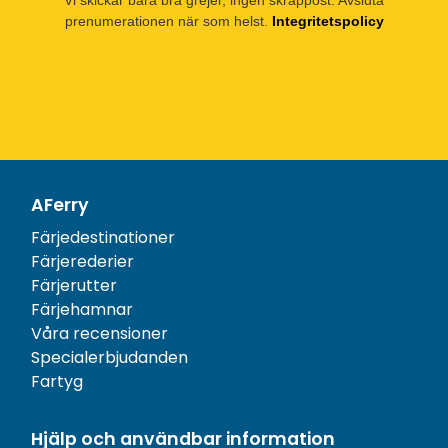
prenumerationen när som helst.
Integritetspolicy
AFerry
Färjedestinationer
Färjerederier
Färjerutter
Färjehamnar
Våra recensioner
Specialerbjudanden
Fartyg
Hjälp och användbar information