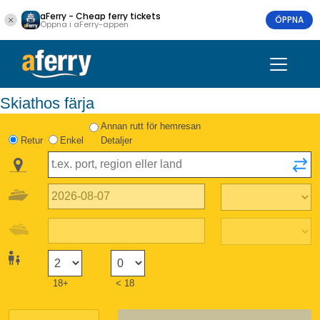
aFerry - Cheap ferry tickets
ÖPPNA
Öppna i aFerry-appen
Skiathos färja
Annan rutt för hemresan
Retur
Enkel
Detaljer
18+
< 18