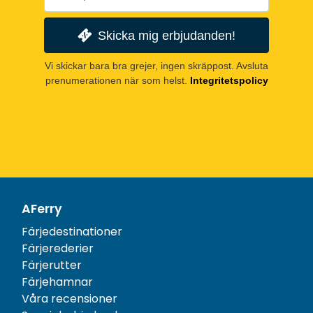
Skicka mig erbjudanden!
Vi skickar bara bra grejer, ingen skräppost. Avsluta
prenumerationen när som helst.
Integritetspolicy
AFerry
Färjedestinationer
Färjerederier
Färjerutter
Färjehamnar
Våra recensioner