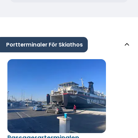
Portterminaler För Skiathos
Passagerarterminalen