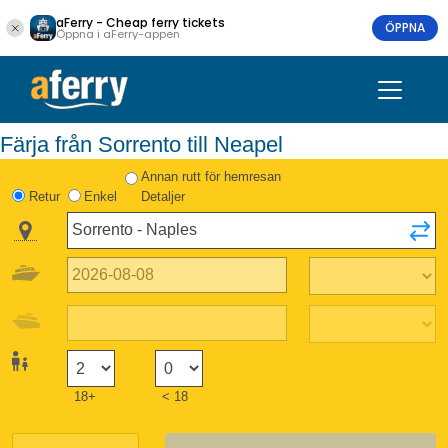
aFerry - Cheap ferry tickets
ÖPPNA
Öppna i aFerry-appen
Färja från Sorrento till Neapel
Annan rutt för hemresan
Retur
Enkel
Detaljer
18+
< 18