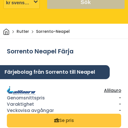
Sök
Hem
Rutter
Sorrento-Neapel
Sorrento Neapel Färja
Färjebolag från Sorrento till Neapel
Alilauro
-
-
-
Se pris