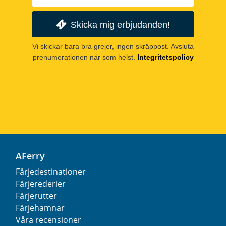
Skicka mig erbjudanden!
Vi skickar bara bra grejer, ingen skräppost. Avsluta
prenumerationen när som helst.
Integritetspolicy
AFerry
Färjedestinationer
Färjerederier
Färjerutter
Färjehamnar
Våra recensioner