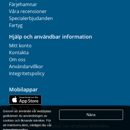
Färjehamnar
Våra recensioner
Specialerbjudanden
Fartyg
Hjälp och användbar information
Mitt konto
Kontakta
Om oss
Användarvillkor
Integritetspolicy
Mobilappar
Genom att använda vår webbplats
Nära
godkänner du användningen av
cookies och liknande tekniker. För
att inaktivera dem, vänligen läs vår
© 1977-
2026
AFerry Ltd. Alla rättigheter förbehållna.
integritetspolicy
.