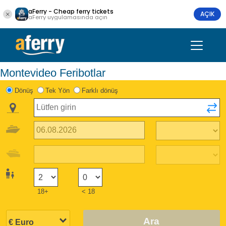
aFerry - Cheap ferry tickets
AÇIK
aFerry uygulamasında açın
Montevideo Feribotlar
Dönüş
Tek Yön
Farklı dönüş
18+
< 18
Ara