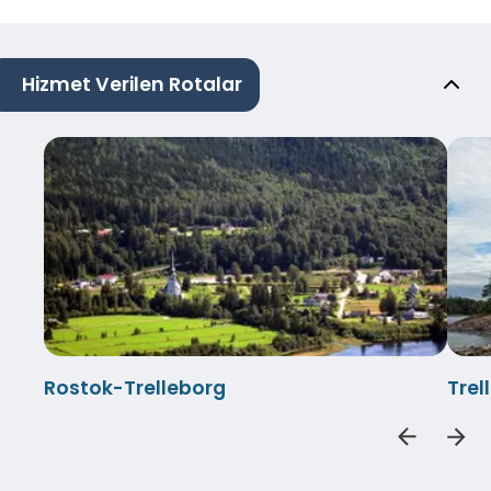
Hizmet Verilen Rotalar
Rostok-Trelleborg
Tre