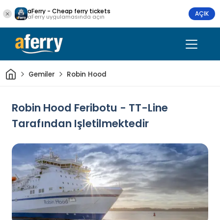
aFerry - Cheap ferry tickets
AÇIK
aFerry uygulamasında açın
Ev
Gemiler
Robin Hood
Robin Hood Feribotu - TT-Line
Tarafından Işletilmektedir