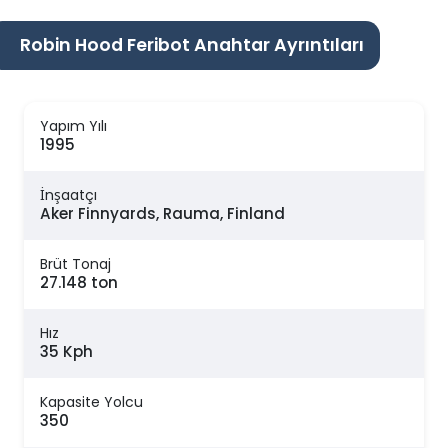
Robin Hood Feribot Anahtar Ayrıntıları
Yapım Yılı
1995
İnşaatçı
Aker Finnyards, Rauma, Finland
Brüt Tonaj
27.148 ton
Hız
35 Kph
Kapasite Yolcu
350