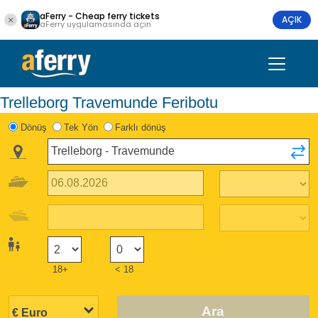
aFerry - Cheap ferry tickets
AÇIK
aFerry uygulamasında açın
Trelleborg Travemunde Feribotu
Dönüş
Tek Yön
Farklı dönüş
18+
< 18
Ara