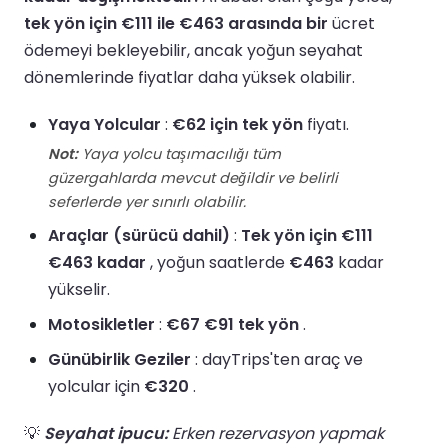
tek yön için €111 ile €463 arasında bir
ücret
ödemeyi bekleyebilir, ancak yoğun seyahat
dönemlerinde fiyatlar daha yüksek olabilir.
Yaya Yolcular
:
€62 için tek yön
fiyatı.
Not:
Yaya yolcu taşımacılığı tüm
güzergahlarda mevcut değildir ve belirli
seferlerde yer sınırlı olabilir.
Araçlar (sürücü dahil)
:
Tek yön için €111
€463 kadar
, yoğun saatlerde
€463
kadar
yükselir.
Motosikletler
:
€67 €91 tek yön
.
Günübirlik Geziler
: dayTrips'ten araç ve
yolcular için
€320
.
💡
Seyahat ipucu:
Erken rezervasyon yapmak