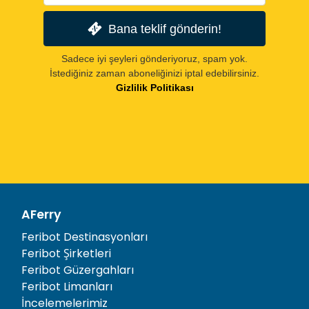
Bana teklif gönderin!
Sadece iyi şeyleri gönderiyoruz, spam yok.
İstediğiniz zaman aboneliğinizi iptal edebilirsiniz.
Gizlilik Politikası
AFerry
Feribot Destinasyonları
Feribot Şirketleri
Feribot Güzergahları
Feribot Limanları
İncelemelerimiz