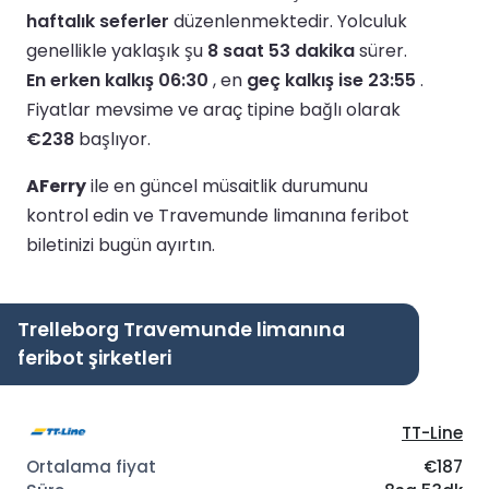
haftalık seferler
düzenlenmektedir.
Yolculuk
genellikle yaklaşık şu
8 saat 53 dakika
sürer.
En erken kalkış 06:30
, en
geç kalkış ise 23:55
.
Fiyatlar mevsime ve araç tipine bağlı olarak
€238
başlıyor.
AFerry
ile en güncel müsaitlik durumunu
kontrol edin ve Travemunde limanına feribot
biletinizi bugün ayırtın.
Trelleborg Travemunde limanına
feribot şirketleri
TT-Line
€187