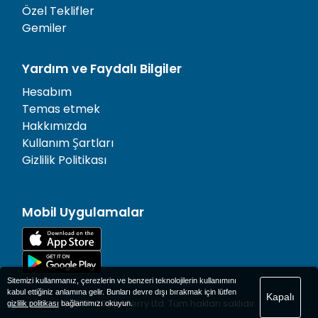
Özel Teklifler
Gemiler
Yardım ve Faydalı Bilgiler
Hesabım
Temas etmek
Hakkımızda
Kullanım Şartları
Gizlilik Politikası
Mobil Uygulamalar
Sitemizi kullanmanız, çerezlerin ve benzeri teknolojilerin kullanımını
kabul ettiğiniz anlamına gelir. Bunları devre dışı bırakmak için lütfen
Kapalı
© 1977-
2026
AFerry Ltd. Tüm hakları saklıdır.
gizlilik politikası
bağlantımızı okuyun.