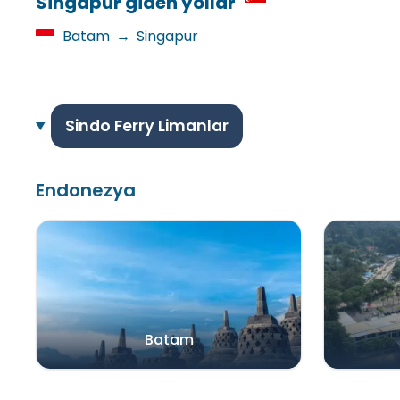
Singapur giden yollar
Batam
→
Singapur
Sindo Ferry Limanlar
Endonezya
Batam