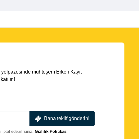
ota yelpazesinde muhteşem Erken Kayıt
atılın!
Bana teklif gönderin!
iptal edebilirsiniz.
Gizlilik Politikası