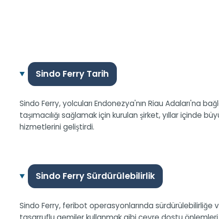
Sindo Ferry Tarih
Sindo Ferry, yolcuları Endonezya'nın Riau Adaları'na bağl
taşımacılığı sağlamak için kurulan şirket, yıllar içinde bü
hizmetlerini geliştirdi.
Sindo Ferry Sürdürülebilirlik
Sindo Ferry, feribot operasyonlarında sürdürülebilirliğe
tasarruflu gemiler kullanmak gibi çevre dostu önlemleri