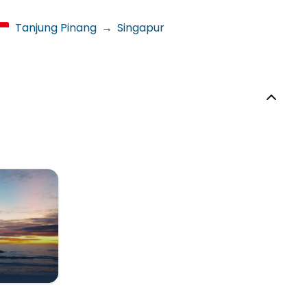
Tanjung Pinang
→
Singapur