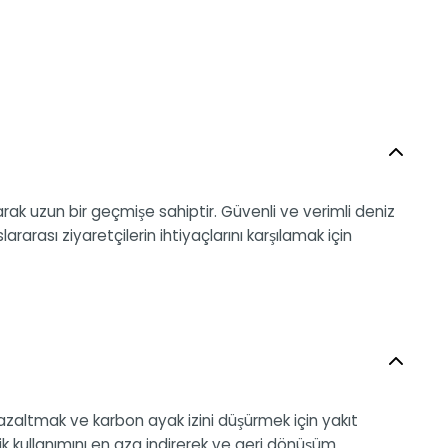
arak uzun bir geçmişe sahiptir. Güvenli ve verimli deniz
rarası ziyaretçilerin ihtiyaçlarını karşılamak için
 azaltmak ve karbon ayak izini düşürmek için yakıt
k kullanımını en aza indirerek ve geri dönüşüm