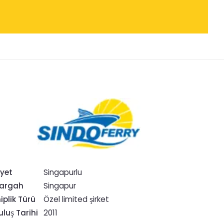
iyet
Singapurlu
argah
Singapur
iplik Türü
Özel limited şirket
uluş Tarihi
2011