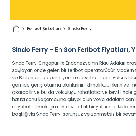
Ev
Feribot Şirketleri
Sindo Ferry
Sindo Ferry - En Son Feribot Fiyatları,
Sindo Ferry, Singapur ile Endonezya'nın Riau Adaları ara
sağlayan önde gelen bir feribot operatörüdür. Modern fi
ve Bintan gibi popüler yerlere seyahat eden yolcular için
gemide geniş oturma alanlarının, klimalı kabinlerin ve 
çıkarabilir ve bu da yolculuğu rahatlatıcı ve keyifli hale ge
hafta sonu kaçamağına çıkıyor olun veya adaların canlı 
seyahat etmek için rahat ve etkili bir yol sunar. Müke
bağlılığıyla Sindo Ferry, sorunsuz ve zahmetsiz bir sey