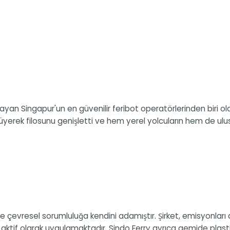
ayan Singapur'un en güvenilir feribot operatörlerinden biri ol
yüyerek filosunu genişletti ve hem yerel yolcuların hem de ulusla
 ve çevresel sorumluluğa kendini adamıştır. Şirket, emisyonları
 aktif olarak uygulamaktadır. Sindo Ferry ayrıca gemide plasti