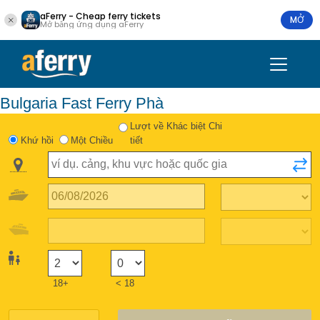
aFerry - Cheap ferry tickets
MỞ
Mở bằng ứng dụng aFerry
Bulgaria Fast Ferry Phà
Lượt về Khác biệt Chi
Khứ hồi
Một Chiều
tiết
18+
< 18