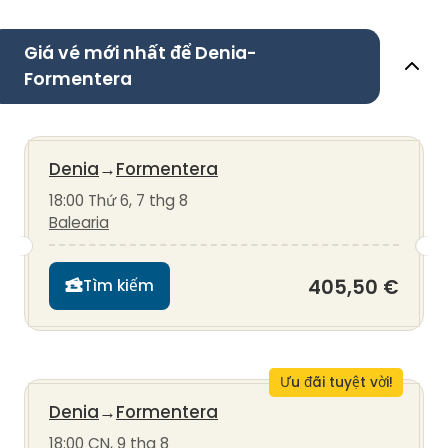
Giá vé mới nhất để Denia-
Formentera
Denia
→
Formentera
18:00 Thứ 6, 7 thg 8
Balearia
405,50 €
Tìm kiếm
Ưu đãi tuyệt vời!
Denia
→
Formentera
18:00 CN, 9 thg 8