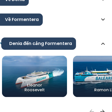
Về Formentera
Denia đến cảng Formentera
Eleanor
Roosevelt
Ramon Ll