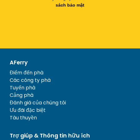
sách bảo mật
AFerry
Điểm đến phà
Các công ty phà
Tuyến phà
Cảng phà
Đánh giá của chúng tôi
Ưu đãi đặc biệt
Tàu thuyền
Trợ giúp & Thông tin hữu ích