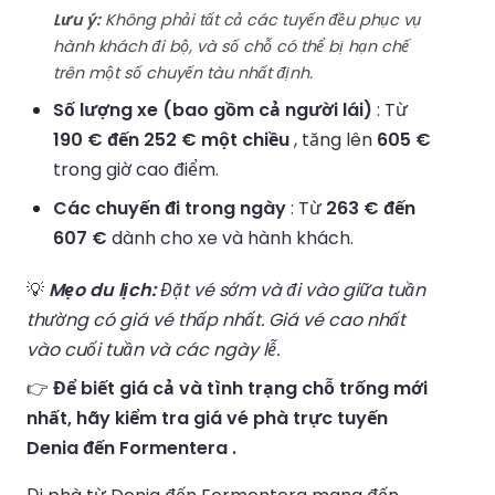
Lưu ý:
Không phải tất cả các tuyến đều phục vụ
hành khách đi bộ, và số chỗ có thể bị hạn chế
trên một số chuyến tàu nhất định.
Số lượng xe (bao gồm cả người lái)
: Từ
190 € đến 252 € một chiều
, tăng lên
605 €
trong giờ cao điểm.
Các chuyến đi trong ngày
: Từ
263 € đến
607 €
dành cho xe và hành khách.
💡
Mẹo du lịch:
Đặt vé sớm và đi vào giữa tuần
thường có giá vé thấp nhất. Giá vé cao nhất
vào cuối tuần và các ngày lễ.
👉
Để biết giá cả và tình trạng chỗ trống mới
nhất, hãy kiểm tra giá vé phà trực tuyến
Denia đến Formentera .