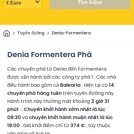
Tìm kiếm
Trang chủ
Tuyến đường
Denia-Formentera
Denia Formentera Phà
Các chuyến phà từ Denia đến Formentera
được vận hành bởi các công ty phà 1 .
Các nhà
điều hành bao gồm cả
Balearia
.
Hiện tại có
14
chuyến phà hàng tuần
trên tuyến đường này.
Hành trình này thường mất khoảng
2 giờ 31
phút
...
Chuyến khởi hành sớm nhất là lúc
08:30
và
chuyến khởi hành muộn nhất là lúc
18:00
.
Giá khởi điểm chỉ từ
374 €
, tùy thuộc
vào mùa và loại xe.