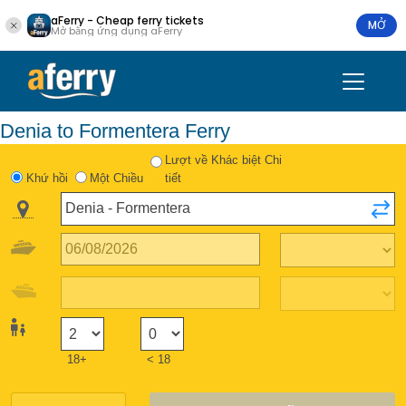
aFerry - Cheap ferry tickets
MỞ
Mở bằng ứng dụng aFerry
Denia to Formentera Ferry
Lượt về Khác biệt Chi
Khứ hồi
Một Chiều
tiết
18+
< 18