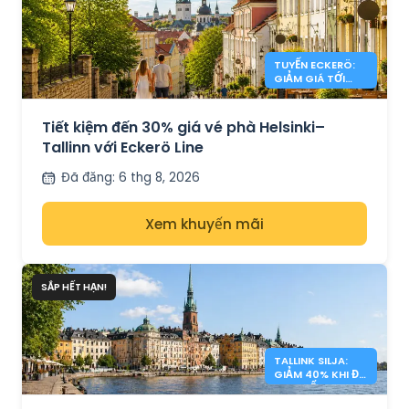
TUYẾN ECKERÖ:
GIẢM GIÁ TỚI
30% HELSINKI –
TALLINN
Tiết kiệm đến 30% giá vé phà Helsinki–
Tallinn với Eckerö Line
Đã đăng
:
6 thg 8, 2026
Xem khuyến mãi
SẮP HẾT HẠN!
TALLINK SILJA:
GIẢM 40% KHI ĐI
QUA BIỂN BALTIC