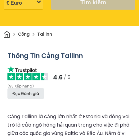
Tìm kiếm
Trang chủ
Cổng
Tallinn
Thông Tin Cảng Tallinn
4.6
/ 5
(
93
Xếp hạng
)
Đọc Đánh giá
Cảng Tallinn là cảng lớn nhất ở Estonia và đóng vai
trò là cửa ngõ hàng hải quan trọng cho việc đi phà
giữa các quốc gia vùng Baltic và Bắc Âu. Nằm ở vị