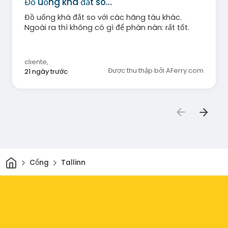
Đồ uống khá đắt so…
Đồ uống khá đắt so với các hãng tàu khác.
Ngoài ra thì không có gì để phàn nàn: rất tốt.
cliente
,
Được thu thập bởi AFerry.com
21 ngày trước
Trang chủ
Cổng
Tallinn