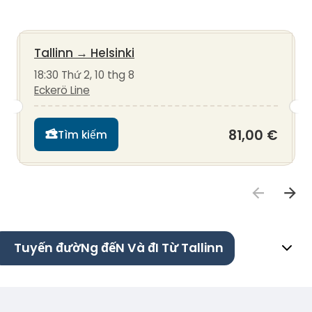
Tallinn
→
Helsinki
18:30 Thứ 2, 10 thg 8
Eckerö Line
81,00 €
Tìm kiếm
Tuyến đườNg đếN Và đI Từ Tallinn