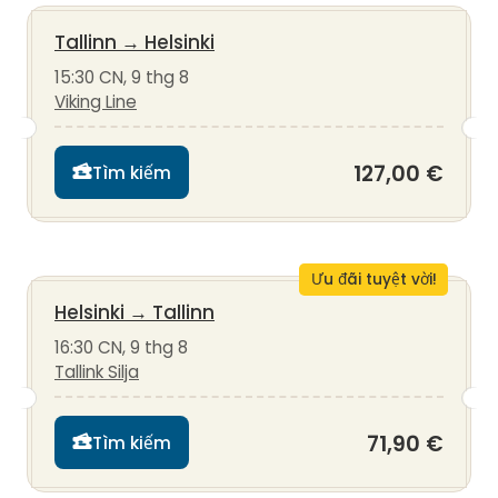
Tallinn
→
Helsinki
15:30 CN, 9 thg 8
Viking Line
127,00 €
Tìm kiếm
Ưu đãi tuyệt vời!
Helsinki
→
Tallinn
16:30 CN, 9 thg 8
Tallink Silja
71,90 €
Tìm kiếm