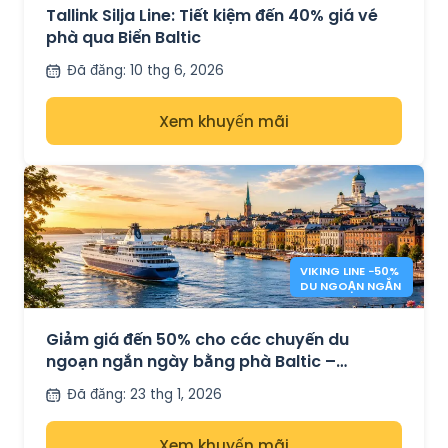
Tallink Silja Line: Tiết kiệm đến 40% giá vé
phà qua Biển Baltic
Đã đăng
:
10 thg 6, 2026
Xem khuyến mãi
VIKING LINE −50%
DU NGOẠN NGẮN
Giảm giá đến 50% cho các chuyến du
ngoạn ngắn ngày bằng phà Baltic –
Helsinki, Tallinn & Stockholm
Đã đăng
:
23 thg 1, 2026
Xem khuyến mãi