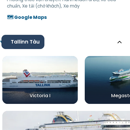
chuẩn, Xe tải (chở khách), Xe máy
🗺️ Google Maps
Tallinn Tàu
Victoria I
Megast