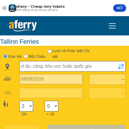
aFerry - Cheap ferry tickets
MỞ
Mở bằng ứng dụng aFerry
Tallinn Ferries
Lượt về Khác biệt Chi
Khứ hồi
Một Chiều
tiết
18+
< 18