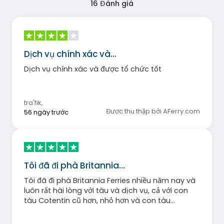
16
Đánh giá
Dịch vụ chính xác và…
Dịch vụ chính xác và được tổ chức tốt
tra'fik
,
Được thu thập bởi AFerry.com
56 ngày trước
Tôi đã đi phà Britannia…
Tôi đã đi phà Britannia Ferries nhiều năm nay và
luôn rất hài lòng với tàu và dịch vụ, cả với con
tàu Cotentin cũ hơn, nhỏ hơn và con tàu
Salamanca hiện đại, lớn hơn. So với đi máy bay,
cách đi lại này thoải mái hơn nhiều.