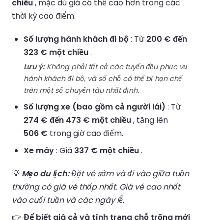
chiều
, mặc dù giá có thể cao hơn trong các
thời kỳ cao điểm.
Số lượng hành khách đi bộ
: Từ
200 € đến
323 € một chiều
.
Lưu ý:
Không phải tất cả các tuyến đều phục vụ
hành khách đi bộ, và số chỗ có thể bị hạn chế
trên một số chuyến tàu nhất định.
Số lượng xe (bao gồm cả người lái)
: Từ
274 € đến 473 € một chiều
, tăng lên
506 €
trong giờ cao điểm.
Xe máy
: Giá
337 € một chiều
.
💡
Mẹo du lịch:
Đặt vé sớm và đi vào giữa tuần
thường có giá vé thấp nhất. Giá vé cao nhất
vào cuối tuần và các ngày lễ.
👉
Để biết giá cả và tình trạng chỗ trống mới