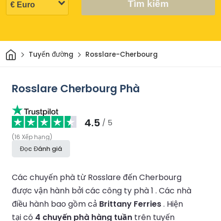
Tìm kiếm
Trang chủ
Tuyến đường
Rosslare-Cherbourg
Rosslare Cherbourg Phà
4.5
/ 5
(
16
Xếp hạng
)
Đọc Đánh giá
Các chuyến phà từ Rosslare đến Cherbourg
được vận hành bởi các công ty phà 1 .
Các nhà
điều hành bao gồm cả
Brittany Ferries
.
Hiện
tại có
4 chuyến phà hàng tuần
trên tuyến