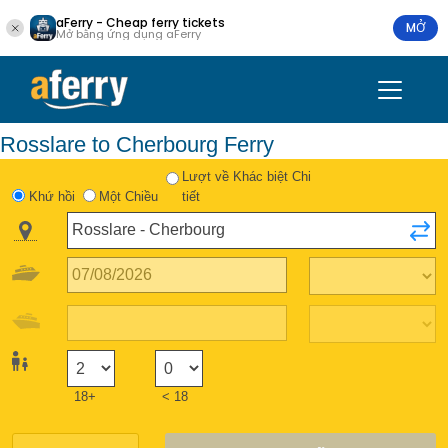
aFerry - Cheap ferry tickets
MỞ
Mở bằng ứng dụng aFerry
Rosslare to Cherbourg Ferry
Lượt về Khác biệt Chi
Khứ hồi
Một Chiều
tiết
18+
< 18