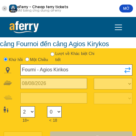
aFerry - Cheap ferry tickets
MỞ
Mở bằng ứng dụng aFerry
cảng Fournoi đến cảng Agios Kirykos
Lượt về Khác biệt Chi
Khứ hồi
Một Chiều
tiết
18+
< 18