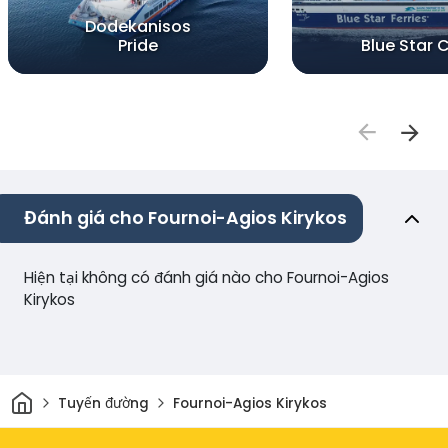
Dodekanisos
Pride
Blue Star 
Đánh giá cho Fournoi-Agios Kirykos
Hiện tại không có đánh giá nào cho Fournoi-Agios
Kirykos
Trang chủ
Tuyến đường
Fournoi-Agios Kirykos