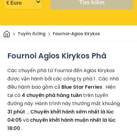
Tìm kiếm
Trang chủ
Tuyến đường
Fournoi-Agios Kirykos
Fournoi Agios Kirykos Phà
Các chuyến phà từ Fournoi đến Agios Kirykos
được vận hành bởi các công ty phà 1 .
Các nhà
điều hành bao gồm cả
Blue Star Ferries
.
Hiện
tại có
4 chuyến phà hàng tuần
trên tuyến
đường này.
Hành trình này thường mất khoảng
31 phút
...
Chuyến khởi hành sớm nhất là lúc
04:05
và
chuyến khởi hành muộn nhất là lúc
18:00
.