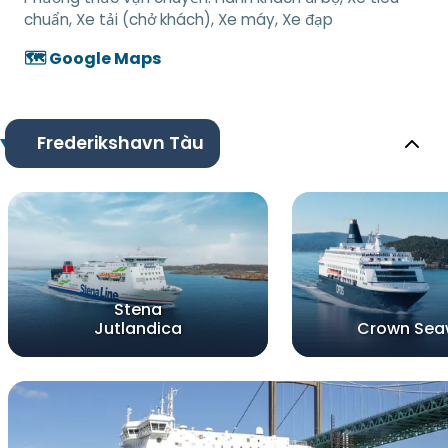
chuẩn, Xe tải (chở khách), Xe máy, Xe đạp
🗺️ Google Maps
Frederikshavn Tàu
Stena
Jutlandica
Crown Sea