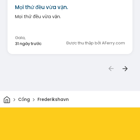
Mọi thứ đều vừa vặn.
Mọi thứ đều vừa vặn.
Gala
,
Được thu thập bởi AFerry.com
31 ngày trước
Trang chủ
Cổng
Frederikshavn