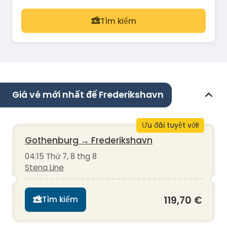
Tìm kiếm
Giá vé mới nhất để Frederikshavn
Ưu đãi tuyệt vời!
Gothenburg
→
Frederikshavn
04:15 Thứ 7, 8 thg 8
Stena Line
119,70 €
Tìm kiếm