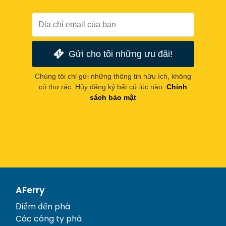
Gửi cho tôi những ưu đãi!
Chúng tôi chỉ gửi những thông tin hữu ích, không
có thư rác. Hủy đăng ký bất cứ lúc nào.
Chính
sách bảo mật
AFerry
Điểm đến phà
Các công ty phà