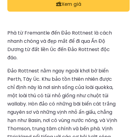
Xem giá
Phà từ Fremantle đến Đảo Rottnest là cách
nhanh chóng và đẹp mắt để đi qua Ấn Độ
Dương từ đất liền Úc đến Đảo Rottnest độc
đáo.
Đảo Rottnest nằm ngay ngoài khơi bờ biển
Perth, Tây Úc. Khu bảo tồn thiên nhiên được
chỉ định này là nơi sinh sống của loài quokka,
một loài thú có túi nhỏ giống như chuột túi
wallaby. Hòn đảo có những bãi biển cát trắng
nguyên sơ và những vịnh nhỏ ẩn giấu, chẳng
hạn như Basin, nơi có vùng nước nông, và Vịnh
Thomson, trung tâm chính và bến phà. Vịnh
Strickland nổi tiếng với các cơ hội lướt sóng,