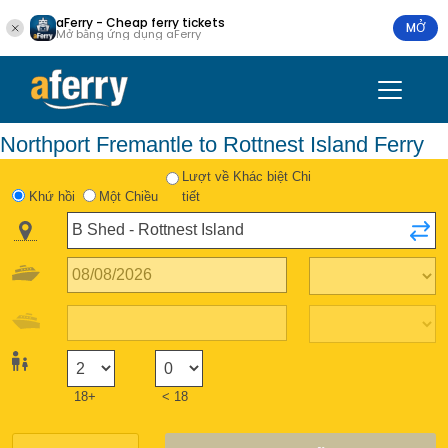
aFerry - Cheap ferry tickets
MỞ
Mở bằng ứng dụng aFerry
Northport Fremantle to Rottnest Island Ferry
Lượt về Khác biệt Chi
Khứ hồi
Một Chiều
tiết
18+
< 18