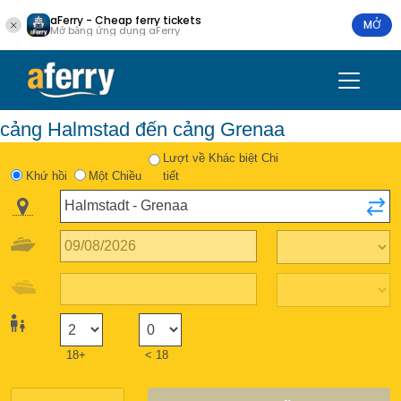
aFerry - Cheap ferry tickets
MỞ
Mở bằng ứng dụng aFerry
cảng Halmstad đến cảng Grenaa
Lượt về Khác biệt Chi
Khứ hồi
Một Chiều
tiết
18+
< 18