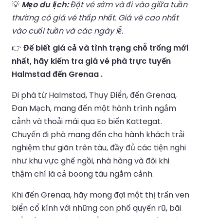
💡
Mẹo du lịch:
Đặt vé sớm và đi vào giữa tuần
thường có giá vé thấp nhất. Giá vé cao nhất
vào cuối tuần và các ngày lễ.
👉
Để biết giá cả và tình trạng chỗ trống mới
nhất, hãy kiểm tra giá vé phà trực tuyến
Halmstad đến Grenaa .
Đi phà từ Halmstad, Thụy Điển, đến Grenaa,
Đan Mạch, mang đến một hành trình ngắm
cảnh và thoải mái qua Eo biển Kattegat.
Chuyến đi phà mang đến cho hành khách trải
nghiệm thư giãn trên tàu, đầy đủ các tiện nghi
như khu vực ghế ngồi, nhà hàng và đôi khi
thậm chí là cả boong tàu ngắm cảnh.
Khi đến Grenaa, hãy mong đợi một thị trấn ven
biển cổ kính với những con phố quyến rũ, bãi