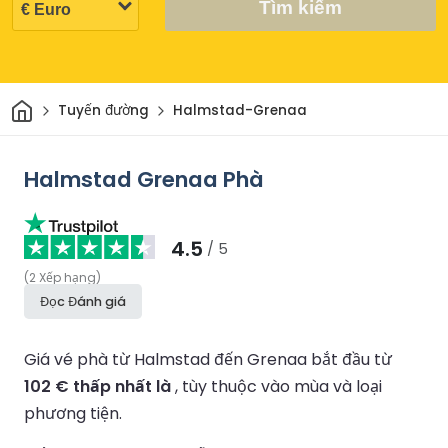
Tìm kiếm
Trang chủ
Tuyến đường
Halmstad-Grenaa
Halmstad Grenaa Phà
4.5
/ 5
(
2
Xếp hạng
)
Đọc Đánh giá
Giá vé phà từ Halmstad đến Grenaa bắt đầu từ
102 € thấp nhất là
, tùy thuộc vào mùa và loại
phương tiện.