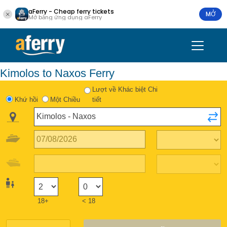
aFerry - Cheap ferry tickets
MỞ
Mở bằng ứng dụng aFerry
Kimolos to Naxos Ferry
Lượt về Khác biệt Chi
Khứ hồi
Một Chiều
tiết
18+
< 18