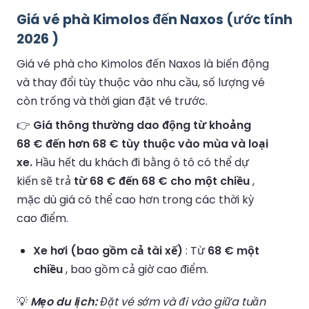
Giá vé phà Kimolos đến Naxos (ước tính
2026 )
Giá vé phà cho Kimolos đến Naxos là biến động
và thay đổi tùy thuộc vào nhu cầu, số lượng vé
còn trống và thời gian đặt vé trước.
👉
Giá thông thường dao động từ khoảng
68 € đến hơn 68 € tùy thuộc vào mùa và loại
xe.
Hầu hết du khách đi bằng ô tô có thể dự
kiến sẽ trả
từ 68 € đến 68 € cho một chiều
,
mặc dù giá có thể cao hơn trong các thời kỳ
cao điểm.
Xe hơi (bao gồm cả tài xế)
: Từ
68 € một
chiều
, bao gồm cả giờ cao điểm.
💡
Mẹo du lịch:
Đặt vé sớm và đi vào giữa tuần