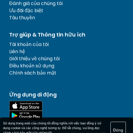
Đánh giá của chúng tôi
Ưu đãi đặc biệt
Tàu thuyền
Trợ giúp & Thông tin hữu ích
Tài khoản của tôi
Liên hệ
Giới thiệu về chúng tôi
Điều khoản sử dụng
Chính sách bảo mật
Ứng dụng di động
Sử dụng trang web của chúng tôi đồng nghĩa với việc bạn đồng ý sử
dụng cookie và các công nghệ tương tự. Để tắt chúng, vui lòng đọc
Đóng
© 1977-
2026
AFerry Ltd. Bảo lưu mọi quyền.
chính sách bảo mật
của chúng tôi.