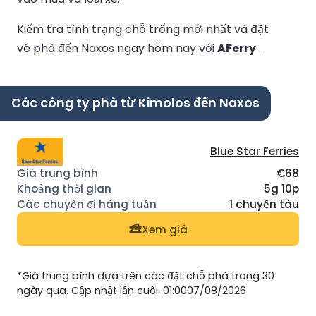
Kiểm tra tình trạng chỗ trống mới nhất và đặt
vé phà đến Naxos ngay hôm nay với
AFerry
.
Các công ty phà từ Kimolos đến Naxos
Blue Star Ferries
€68
5g 10p
1 chuyến tàu
Xem giá
*Giá trung bình dựa trên các đặt chỗ phà trong 30
ngày qua. Cập nhật lần cuối: 01:0007/08/2026