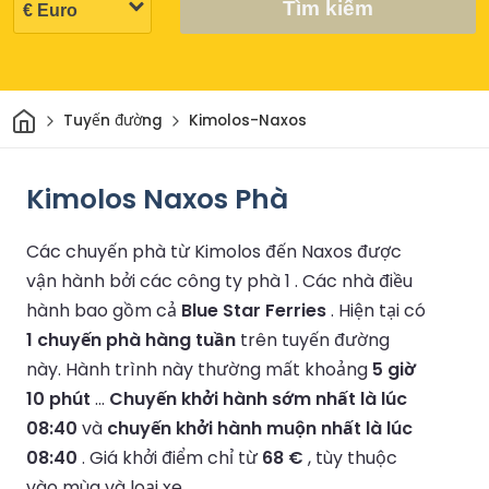
Tìm kiếm
Trang chủ
Tuyến đường
Kimolos-Naxos
Kimolos Naxos Phà
Các chuyến phà từ Kimolos đến Naxos được
vận hành bởi các công ty phà 1 .
Các nhà điều
hành bao gồm cả
Blue Star Ferries
.
Hiện tại có
1 chuyến phà hàng tuần
trên tuyến đường
này.
Hành trình này thường mất khoảng
5 giờ
10 phút
...
Chuyến khởi hành sớm nhất là lúc
08:40
và
chuyến khởi hành muộn nhất là lúc
08:40
.
Giá khởi điểm chỉ từ
68 €
, tùy thuộc
vào mùa và loại xe.