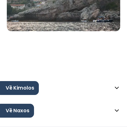
Về Kimolos
Về Naxos