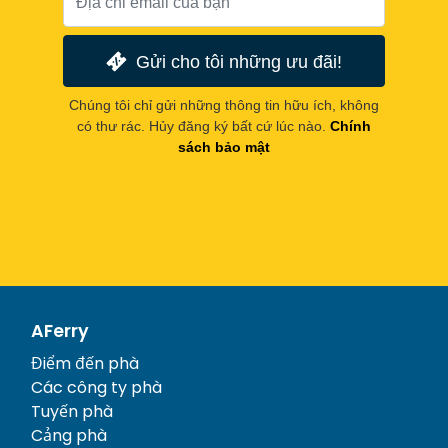
Gửi cho tôi những ưu đãi!
Chúng tôi chỉ gửi những thông tin hữu ích, không
có thư rác. Hủy đăng ký bất cứ lúc nào.
Chính
sách bảo mật
AFerry
Điểm đến phà
Các công ty phà
Tuyến phà
Cảng phà