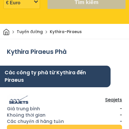
Tìm kiếm
Trang chủ
Tuyến đường
Kythira-Piraeus
Kythira Piraeus Phà
Các công ty phà từ Kythira đến
Piraeus
Seajets
-
-
-