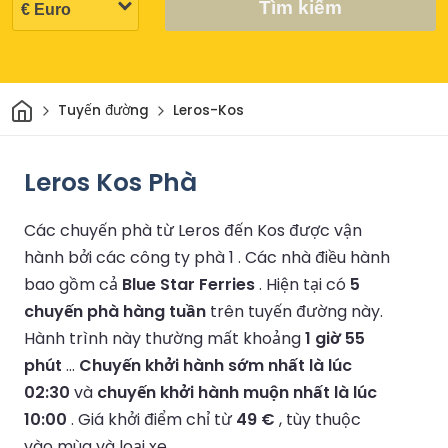
Tìm kiếm
Trang chủ
Tuyến đường
Leros-Kos
Leros Kos Phà
Các chuyến phà từ Leros đến Kos được vận
hành bởi các công ty phà 1 .
Các nhà điều hành
bao gồm cả
Blue Star Ferries
.
Hiện tại có
5
chuyến phà hàng tuần
trên tuyến đường này.
Hành trình này thường mất khoảng
1 giờ 55
phút
...
Chuyến khởi hành sớm nhất là lúc
02:30
và
chuyến khởi hành muộn nhất là lúc
10:00
.
Giá khởi điểm chỉ từ
49 €
, tùy thuộc
vào mùa và loại xe.