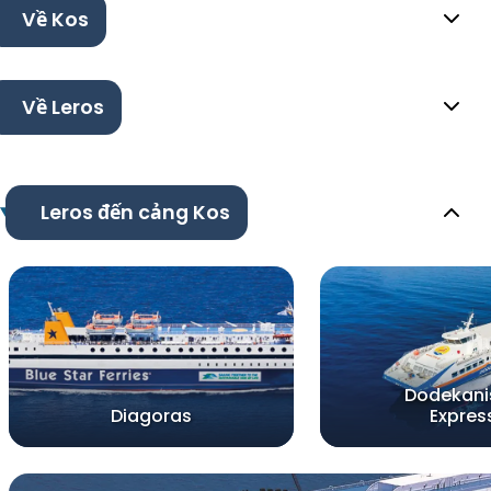
Về Kos
Về Leros
Leros đến cảng Kos
Dodekani
Diagoras
Expres