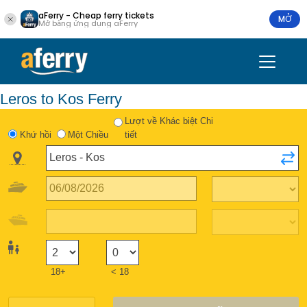
aFerry - Cheap ferry tickets
MỞ
Mở bằng ứng dụng aFerry
Leros to Kos Ferry
Lượt về Khác biệt Chi
Khứ hồi
Một Chiều
tiết
18+
< 18