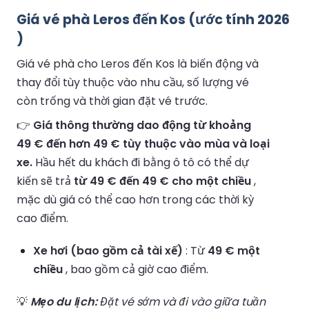
Giá vé phà Leros đến Kos (ước tính 2026
)
Giá vé phà cho Leros đến Kos là biến động và
thay đổi tùy thuộc vào nhu cầu, số lượng vé
còn trống và thời gian đặt vé trước.
👉
Giá thông thường dao động từ khoảng
49 € đến hơn 49 € tùy thuộc vào mùa và loại
xe.
Hầu hết du khách đi bằng ô tô có thể dự
kiến sẽ trả
từ 49 € đến 49 € cho một chiều
,
mặc dù giá có thể cao hơn trong các thời kỳ
cao điểm.
Xe hơi (bao gồm cả tài xế)
: Từ
49 € một
chiều
, bao gồm cả giờ cao điểm.
💡
Mẹo du lịch:
Đặt vé sớm và đi vào giữa tuần