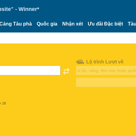
site" - Winner*
Cảng Tàu phà
Quốc gia
Nhận xét
Ưu đãi Đặc biệt
Tàu
Lộ trình Lượt về
< 18