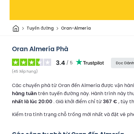
Trang chủ
Tuyến đường
Oran-Almería
Oran Almería Phà
3.4
/ 5
Đọc Đánh
(
45
Xếp hạng
)
Các chuyến phà từ Oran đến Almería được vận hành 
hàng tuần
trên tuyến đường này.
Hành trình này t
nhất là lúc 20:00
.
Giá khởi điểm chỉ từ
367 €
, tùy t
Kiểm tra tình trạng chỗ trống mới nhất và đặt vé 