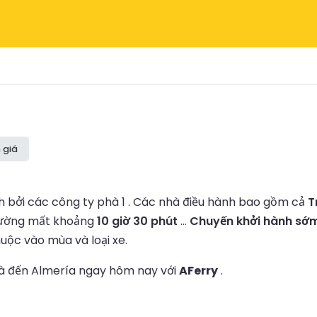
 giá
bởi các công ty phà 1 .
Các nhà điều hành bao gồm cả
T
hường mất khoảng
10 giờ 30 phút
...
Chuyến khởi hành sớm 
huộc vào mùa và loại xe.
phà đến Almería ngay hôm nay với
AFerry
.