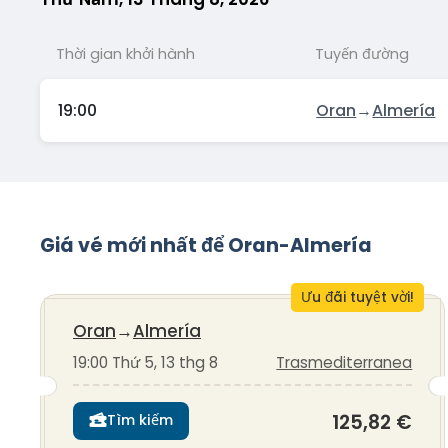
Thời gian khởi hành
Tuyến đường
19:00
Oran
→
Almería
Giá vé mới nhất để Oran-Almería
Ưu đãi tuyệt vời!
Oran
→
Almería
19:00 Thứ 5, 13 thg 8
Trasmediterranea
125,82 €
Tìm kiếm