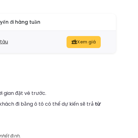
yến đi hàng tuần
 tàu
Xem giá
i gian đặt vé trước.
khách đi bằng ô tô có thể dự kiến sẽ trả
từ
nhất định.