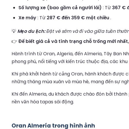
Số lượng xe (bao gồm cả người lái)
: Từ
367 € 
Xe máy
: Từ
287 € đến 359 € một chiều
.
💡
Mẹo du lịch:
Đặt vé sớm và đi vào giữa tuần thườn
👉
Để biết giá cả và tình trạng chỗ trống mới nhất
Hành trình từ Oran, Algeria, đến Almeria, Tây Ban Nh
phong phú, nổi tiếng với kiến trúc thuộc địa, các k
Khi phà khởi hành từ cảng Oran, hành khách được ch
những tháng mùa xuân và mùa hè, mang đến sự nghỉ 
Khi đến Almeria, du khách được chào đón bởi thành p
nền văn hóa tapas sôi động.
Oran Almería trong hình ảnh