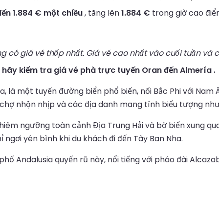
đến 1.884 € một chiều
, tăng lên
1.884 €
trong giờ cao điể
g có giá vé thấp nhất. Giá vé cao nhất vào cuối tuần và c
, hãy kiểm tra giá vé phà trực tuyến Oran đến Almería .
a, là một tuyến đường biển phổ biến, nối Bắc Phi với Nam Â
hu chợ nhộn nhịp và các địa danh mang tính biểu tượng như
iêm ngưỡng toàn cảnh Địa Trung Hải và bờ biển xung quan
ngơi yên bình khi du khách đi đến Tây Ban Nha.
hố Andalusia quyến rũ này, nổi tiếng với pháo đài Alcazab