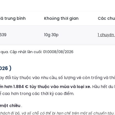
iá trung bình
Khoảng thời gian
Các chu
639
10g 30p
1 chuyến
qua. Cập nhật lần cuối: 01:0008/08/2026
026 )
y đổi tùy thuộc vào nhu cầu, số lượng vé còn trống và thờ
 hơn 1.884 € tùy thuộc vào mùa và loại xe.
Hầu hết du 
ể cao hơn trong các thời kỳ cao điểm.
 một chiều
.
ách đi bộ, và số chỗ có thể bị hạn chế trên một số chuyến tàu 