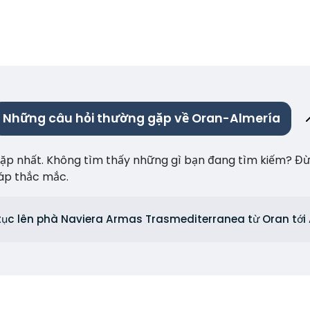
Những câu hỏi thường gặp về Oran-Almería
p nhất. Không tìm thấy những gì bạn đang tìm kiếm? Đừng 
 đáp thắc mắc.
tục lên phà Naviera Armas Trasmediterranea từ Oran tới 