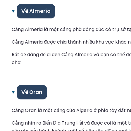
Về Almería
Cảng Almeria là một cảng phà đông đúc có trụ sở t
Cảng Almeria được chia thành nhiều khu vực khác nha
Rất dễ dàng để đi đến Cảng Almeria và bạn có thể đ
chợ.
Về Oran
Cảng Oran là một cảng của Algeria ở phía tây đất n
Cảng nhìn ra Biển Địa Trung Hải và được coi là một 
vận chuyển hành khách, một số bến xếp dỡ và một bế