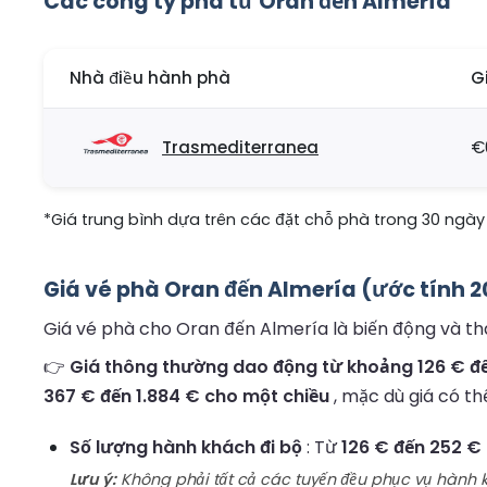
Các công ty phà từ Oran đến Almería
Nhà điều hành phà
G
Trasmediterranea
€
*Giá trung bình dựa trên các đặt chỗ phà trong 30 ngày 
Giá vé phà Oran đến Almería (ước tính 2
Giá vé phà cho Oran đến Almería là biến động và tha
👉
Giá thông thường dao động từ khoảng 126 € đến
367 € đến 1.884 € cho một chiều
, mặc dù giá có th
Số lượng hành khách đi bộ
: Từ
126 € đến 252 €
Lưu ý:
Không phải tất cả các tuyến đều phục vụ hành kh