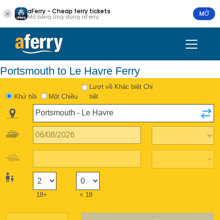
aFerry - Cheap ferry tickets
MỞ
Mở bằng ứng dụng aFerry
Portsmouth to Le Havre Ferry
Lượt về Khác biệt Chi
Khứ hồi
Một Chiều
tiết
18+
< 18