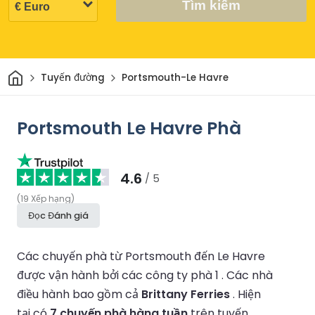
Tìm kiếm
Trang chủ
Tuyến đường
Portsmouth-Le Havre
Portsmouth Le Havre Phà
4.6
/ 5
(
19
Xếp hạng
)
Đọc Đánh giá
Các chuyến phà từ Portsmouth đến Le Havre
được vận hành bởi các công ty phà 1 .
Các nhà
điều hành bao gồm cả
Brittany Ferries
.
Hiện
tại có
7 chuyến phà hàng tuần
trên tuyến