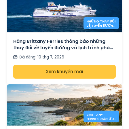
NHỮNG THAY ĐỔI
VỀ TUYẾN ĐƯỜNG
CỦA BRITTANY
FERRIES
Hãng Brittany Ferries thông báo những
thay đổi về tuyến đường và lịch trình phà
từ mùa thu năm 2026.
Đã đăng
:
10 thg 7, 2026
Xem khuyến mãi
BRITTANY
FERRIES: CÁC ƯU
ĐÃI DU LỊCH ANH
TỪ 200€