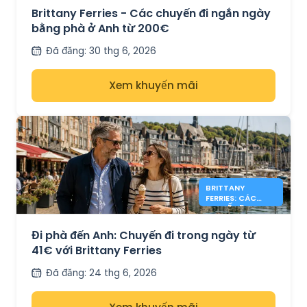
Brittany Ferries - Các chuyến đi ngắn ngày
bằng phà ở Anh từ 200€
Đã đăng
:
30 thg 6, 2026
Xem khuyến mãi
BRITTANY
FERRIES: CÁC
CHUYẾN ĐI
TRONG NGÀY Ở
ANH TỪ 41€
Đi phà đến Anh: Chuyến đi trong ngày từ
41€ với Brittany Ferries
Đã đăng
:
24 thg 6, 2026