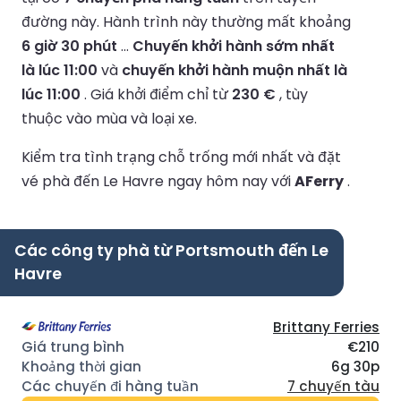
đường này.
Hành trình này thường mất khoảng
6 giờ 30 phút
...
Chuyến khởi hành sớm nhất
là lúc 11:00
và
chuyến khởi hành muộn nhất là
lúc 11:00
.
Giá khởi điểm chỉ từ
230 €
, tùy
thuộc vào mùa và loại xe.
Kiểm tra tình trạng chỗ trống mới nhất và đặt
vé phà đến Le Havre ngay hôm nay với
AFerry
.
Các công ty phà từ Portsmouth đến Le
Havre
Brittany Ferries
€210
6g 30p
7 chuyến tàu