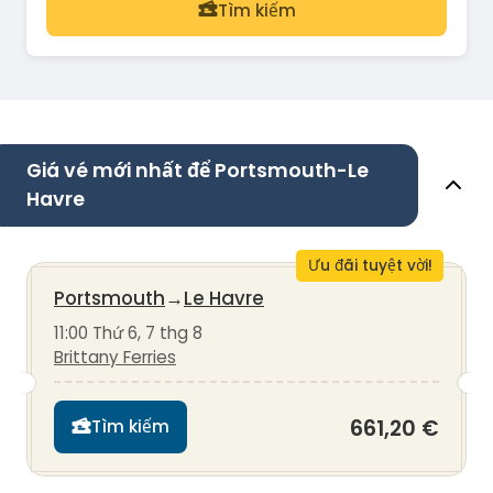
Tìm kiếm
Giá vé mới nhất để Portsmouth-Le
Havre
Ưu đãi tuyệt vời!
Portsmouth
→
Le Havre
11:00 Thứ 6, 7 thg 8
Brittany Ferries
661,20 €
Tìm kiếm