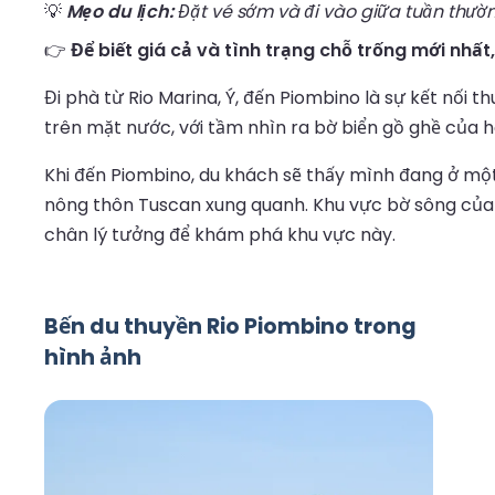
💡
Mẹo du lịch:
Đặt vé sớm và đi vào giữa tuần thườn
👉
Để biết giá cả và tình trạng chỗ trống mới nhất
Đi phà từ Rio Marina, Ý, đến Piombino là sự kết nối 
trên mặt nước, với tầm nhìn ra bờ biển gồ ghề của h
Khi đến Piombino, du khách sẽ thấy mình đang ở một t
nông thôn Tuscan xung quanh. Khu vực bờ sông của 
chân lý tưởng để khám phá khu vực này.
Bến du thuyền Rio Piombino trong
hình ảnh