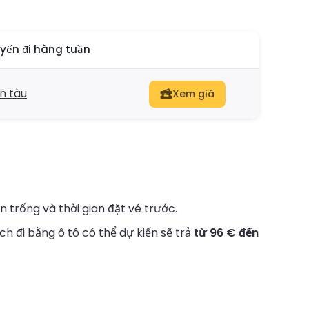
yến đi hàng tuần
n tàu
Xem giá
 trống và thời gian đặt vé trước.
h đi bằng ô tô có thể dự kiến sẽ trả
từ 96 € đến