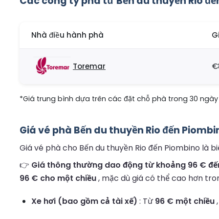
Các công ty phà từ Bến du thuyền Rio đ
Nhà điều hành phà
G
Toremar
€
*Giá trung bình dựa trên các đặt chỗ phà trong 30 ngày 
Giá vé phà Bến du thuyền Rio đến Piombi
Giá vé phà cho Bến du thuyền Rio đến Piombino là biế
👉
Giá thông thường dao động từ khoảng 96 € đến
96 € cho một chiều
, mặc dù giá có thể cao hơn tro
Xe hơi (bao gồm cả tài xế)
: Từ
96 € một chiều
,