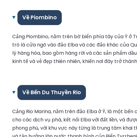
Về Piombino
Cảng Piombino, nằm trên bờ biển phía tây của Ý ở 
trò là cửa ngõ vào đảo Elba và các đảo khác của Qu
lý hàng hóa, bao gồm hàng rời và các sản phẩm dầu
kinh tế và vẻ đẹp thiên nhiên, khiến nơi đây trở thành
Về Bến Du Thuyền Rio
Cảng Rio Marina, nằm trên đảo Elba ở Ý, là một bến c
cho các dịch vụ phà, kết nối Elba với đất liền, và đ
phong phú, với khu vực này từng là trung tâm khai 
và tận hưởng làn nước thanh bình của Biển Tyrrheni