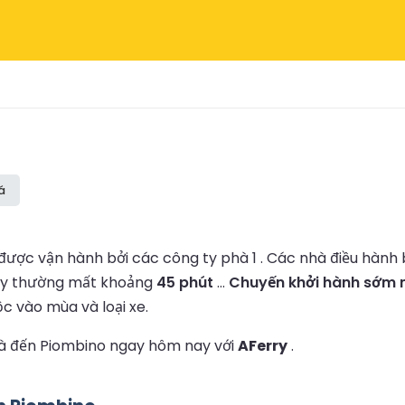
á
được vận hành bởi các công ty phà 1 .
Các nhà điều hành
ày thường mất khoảng
45 phút
...
Chuyến khởi hành sớm nh
ộc vào mùa và loại xe.
phà đến Piombino ngay hôm nay với
AFerry
.