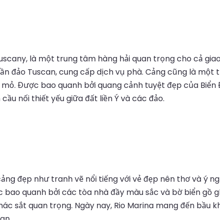
Tuscany, là một trung tâm hàng hải quan trọng cho cả gi
ần đảo Tuscan, cung cấp dịch vụ phà. Cảng cũng là một t
 mỏ. Được bao quanh bởi quang cảnh tuyệt đẹp của Biển Đ
 cầu nối thiết yếu giữa đất liền Ý và các đảo.
ảng đẹp như tranh vẽ nổi tiếng với vẻ đẹp nên thơ và ý ngh
ược bao quanh bởi các tòa nhà đầy màu sắc và bờ biển gồ g
thác sắt quan trọng. Ngày nay, Rio Marina mang đến bầu k
an.