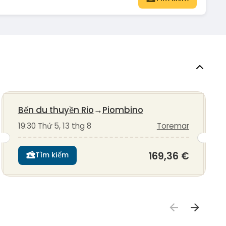
Bến du thuyền Rio
→
Piombino
19:30 Thứ 5, 13 thg 8
Toremar
169,36 €
Tìm kiếm