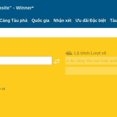
site" - Winner*
Cảng Tàu phà
Quốc gia
Nhận xét
Ưu đãi Đặc biệt
Tàu
Lộ trình Lượt về
< 18