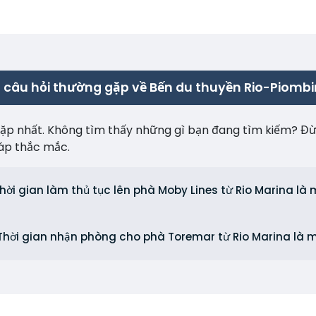
câu hỏi thường gặp về Bến du thuyền Rio-Piomb
p nhất. Không tìm thấy những gì bạn đang tìm kiếm? Đừng 
 đáp thắc mắc.
hời gian làm thủ tục lên phà Moby Lines từ Rio Marina là 
Thời gian nhận phòng cho phà Toremar từ Rio Marina là 