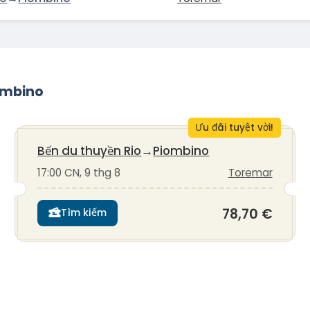
iombino
Ưu đãi tuyệt vời!
Bến du thuyền Rio
→
Piombino
17:00 CN, 9 thg 8
Toremar
78,70 €
Tìm kiếm