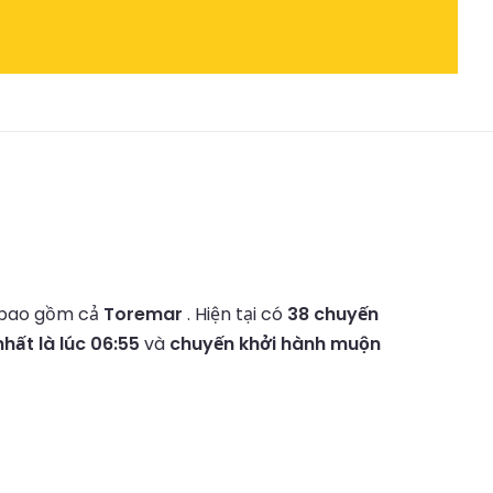
 bao gồm cả
Toremar
.
Hiện tại có
38 chuyến
ất là lúc 06:55
và
chuyến khởi hành muộn