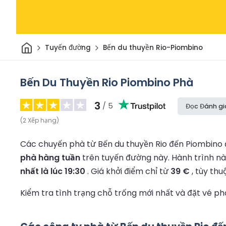
Trang chủ
Tuyến đường
Bến du thuyền Rio-Piombino
Bến Du Thuyền Rio Piombino Phà
3
/ 5
Đọc Đánh gi
(
2
Xếp hạng
)
Các chuyến phà từ Bến du thuyền Rio đến Piombino 
phà hàng tuần
trên tuyến đường này.
Hành trình n
nhất là lúc 19:30
.
Giá khởi điểm chỉ từ
39 €
, tùy thu
Kiểm tra tình trạng chỗ trống mới nhất và đặt vé 